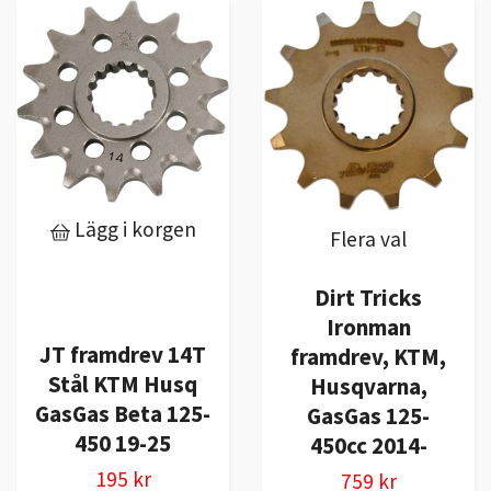
Lägg i korgen
Flera val
Dirt Tricks
Ironman
JT framdrev 14T
framdrev, KTM,
Stål KTM Husq
Husqvarna,
GasGas Beta 125-
GasGas 125-
450 19-25
450cc 2014-
195 kr
759 kr