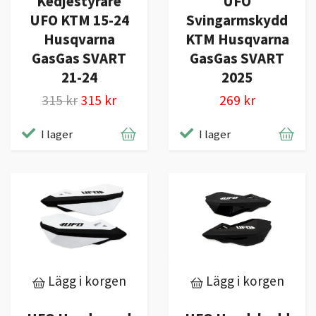
Kedjestyrare
UFO
UFO KTM 15-24
Svingarmskydd
Husqvarna
KTM Husqvarna
GasGas SVART
GasGas SVART
21-24
2025
315 kr
315 kr
269 kr
I lager
I lager
Lägg i korgen
Lägg i korgen