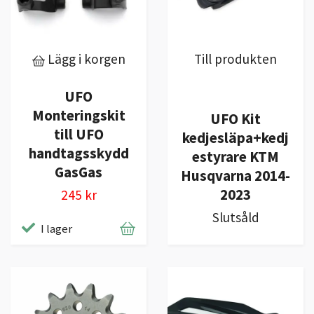
Lägg i korgen
Till produkten
UFO
Monteringskit
UFO Kit
till UFO
kedjesläpa+kedj
handtagsskydd
estyrare KTM
GasGas
Husqvarna 2014-
2023
245 kr
Slutsåld
I lager