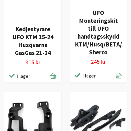
UFO
Monteringskit
till UFO
Kedjestyrare
handtagsskydd
UFO KTM 15-24
KTM/Husq/BETA/
Husqvarna
Sherco
GasGas 21-24
245 kr
315 kr
I lager
I lager