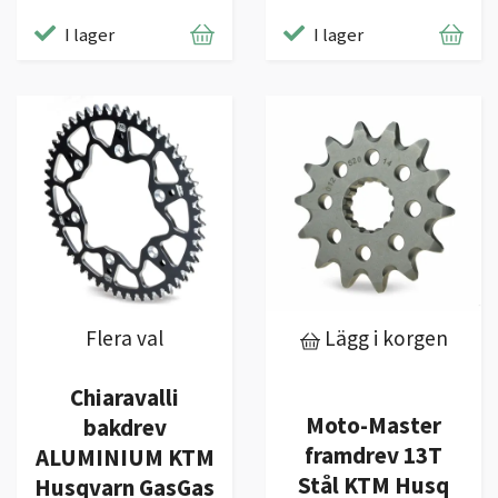
I lager
I lager
Flera val
Lägg i korgen
Chiaravalli
Moto-Master
bakdrev
framdrev 13T
ALUMINIUM KTM
Stål KTM Husq
Husqvarn GasGas