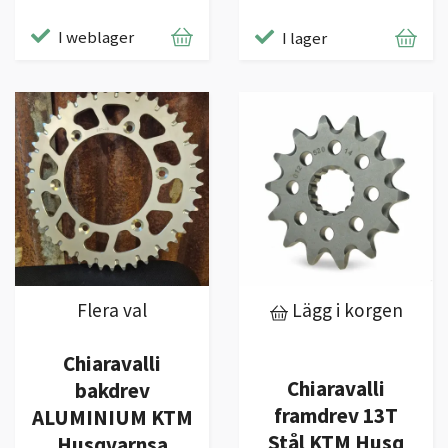
I weblager
I lager
Flera val
Lägg i korgen
Chiaravalli
Chiaravalli
bakdrev
framdrev 13T
ALUMINIUM KTM
Stål KTM Husq
Husqvarnsa