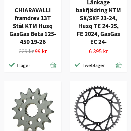
Länkage
CHIARAVALLI
bakfjädring KTM
framdrev 13T
SX/SXF 23-24,
Stål KTM Husq
Husq TE 24-25,
GasGas Beta 125-
FE 2024, GasGas
450 19-26
EC 24-
229 kr
99 kr
6 395 kr
I lager
I weblager