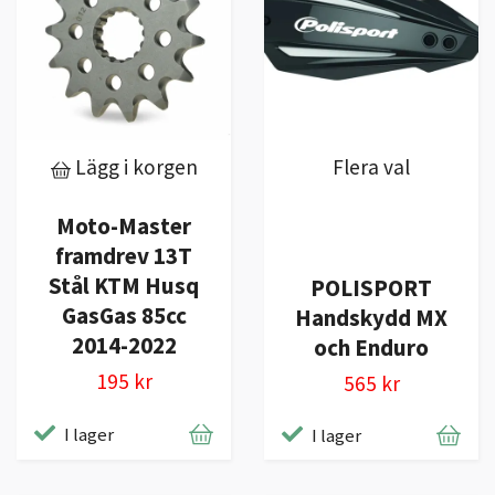
Lägg i korgen
Flera val
Moto-Master
framdrev 13T
Stål KTM Husq
POLISPORT
GasGas 85cc
Handskydd MX
2014-2022
och Enduro
195 kr
565 kr
I lager
I lager