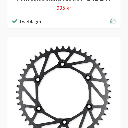
995 kr
I weblager