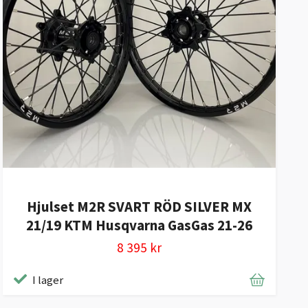
Hjulset M2R SVART RÖD SILVER MX
21/19 KTM Husqvarna GasGas 21-26
8 395 kr
I lager