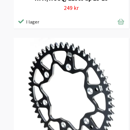
249 kr
I lager