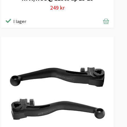
249 kr
I lager