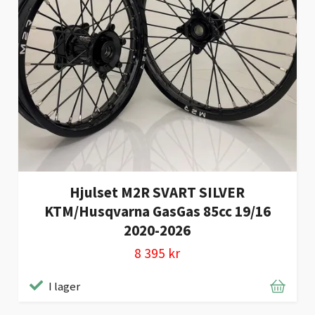
Hjulset M2R SVART SILVER
KTM/Husqvarna GasGas 85cc 19/16
2020-2026
8 395 kr
I lager