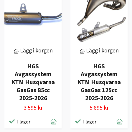
Lägg i korgen
Lägg i korgen
HGS
HGS
Avgassystem
Avgassystem
KTM Husqvarna
KTM Husqvarna
GasGas 85cc
GasGas 125cc
2025-2026
2025-2026
3 595 kr
5 895 kr
I lager
I lager