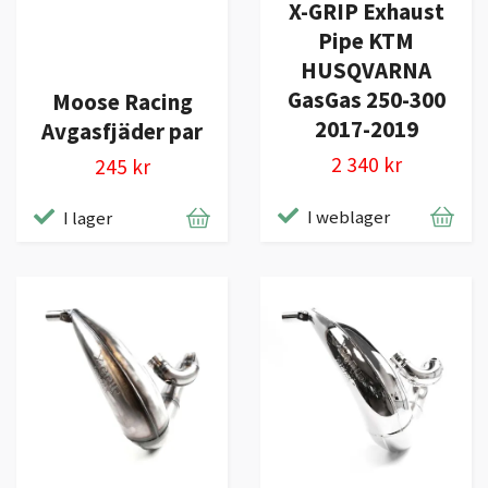
X-GRIP Exhaust
Pipe KTM
HUSQVARNA
GasGas 250-300
Moose Racing
2017-2019
Avgasfjäder par
2 340 kr
245 kr
I weblager
I lager