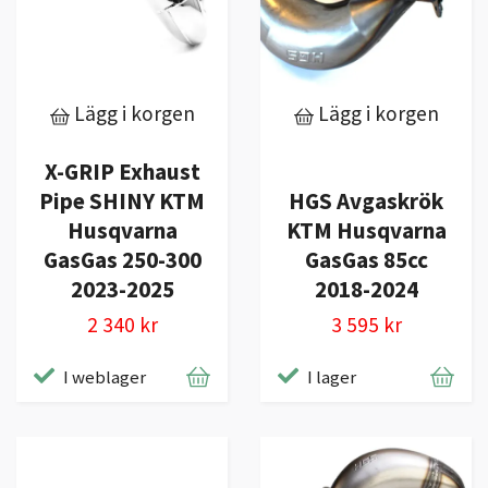
Lägg i korgen
Lägg i korgen
X-GRIP Exhaust
Pipe SHINY KTM
HGS Avgaskrök
Husqvarna
KTM Husqvarna
GasGas 250-300
GasGas 85cc
2023-2025
2018-2024
2 340 kr
3 595 kr
I weblager
I lager