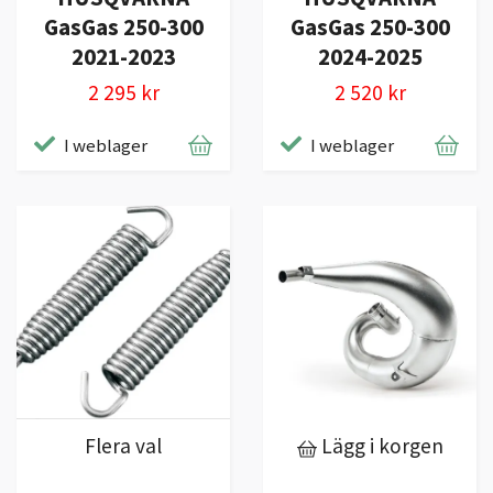
GasGas 250-300
GasGas 250-300
2021-2023
2024-2025
2 295 kr
2 520 kr
I weblager
I weblager
Flera val
Lägg i korgen