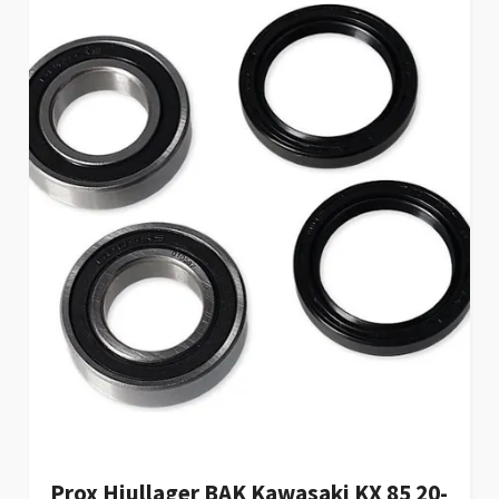
Prox Hjullager BAK Kawasaki KX 85 20-