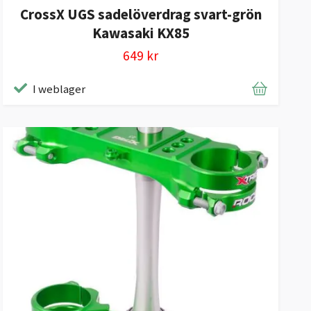
CrossX UGS sadelöverdrag svart-grön
Kawasaki KX85
649 kr
I weblager