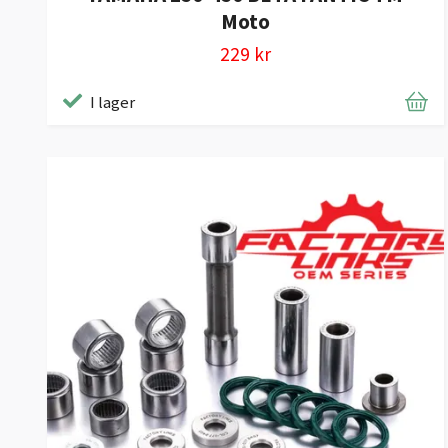
Moto
229 kr
I lager