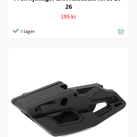
26
195 kr
I lager