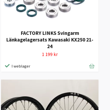
FACTORY LINKS Svingarm
Länkagelagersats Kawasaki KX250 21-
24
1 199 kr
I weblager