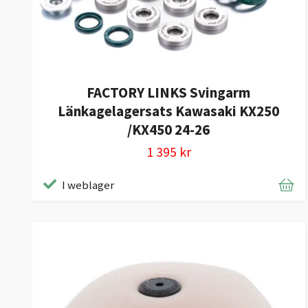
FACTORY LINKS Svingarm
Länkagelagersats Kawasaki KX250
/KX450 24-26
1 395 kr
I weblager