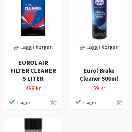
Lägg i korgen
Lägg i korgen
EUROL AIR
FILTER CLEANER
Eurol Brake
5 LITER
Cleaner 500ml
499 kr
59 kr
I lager
I lager