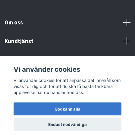
Om oss
Kundtjänst
Kontakt och Villkor
Vi använder cookies
Sociala medier
Vi använder cookies för att anpassa det innehåll som
visas för dig och för att du ska få bästa tänkbara
upplevelse när du handlar hos oss.
Godkänn alla
© 2026 MX Supply
Endast nödvändiga