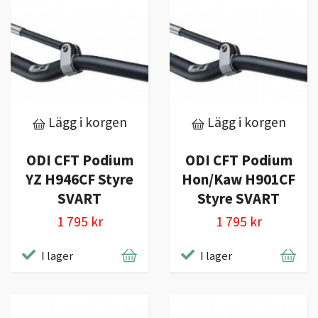
Lägg i korgen
Lägg i korgen
ODI CFT Podium
ODI CFT Podium
YZ H946CF Styre
Hon/Kaw H901CF
SVART
Styre SVART
1 795 kr
1 795 kr
I lager
I lager