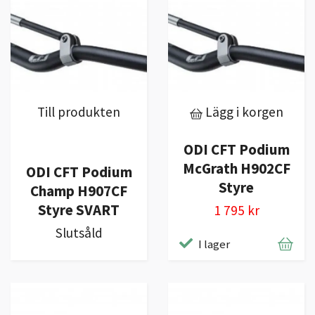
Till produkten
Lägg i korgen
ODI CFT Podium
McGrath H902CF
ODI CFT Podium
Styre
Champ H907CF
Styre SVART
1 795 kr
Slutsåld
I lager