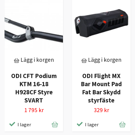
Lägg i korgen
Lägg i korgen
ODI CFT Podium
ODI Flight MX
KTM 16-18
Bar Mount Pad
H928CF Styre
Fat Bar Skydd
SVART
styrfäste
1 795 kr
329 kr
I lager
I lager