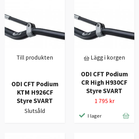
Till produkten
Lägg i korgen
ODI CFT Podium
CR High H930CF
ODI CFT Podium
Styre SVART
KTM H926CF
Styre SVART
1 795 kr
Slutsåld
I lager