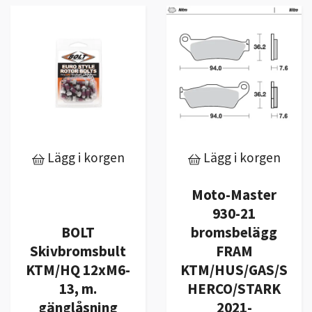
Lägg i korgen
Lägg i korgen
Moto-Master
930-21
BOLT
bromsbelägg
Skivbromsbult
FRAM
KTM/HQ 12xM6-
KTM/HUS/GAS/S
13, m.
HERCO/STARK
gänglåsning
2021-