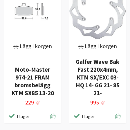
Lägg i korgen
Lägg i korgen
Galfer Wave Bak
Moto-Master
Fast 220x4mm,
974-21 FRAM
KTM SX/EXC 03-
bromsbelägg
HQ 14- GG 21- 85
KTM SX85 13-20
21-
229 kr
995 kr
I lager
I lager