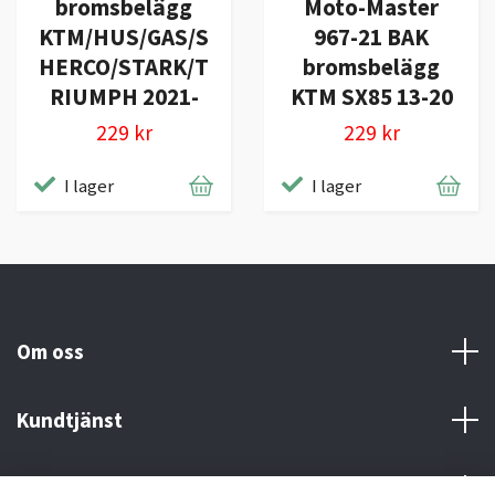
bromsbelägg
Moto-Master
KTM/HUS/GAS/S
967-21 BAK
HERCO/STARK/T
bromsbelägg
RIUMPH 2021-
KTM SX85 13-20
229 kr
229 kr
I lager
I lager
Om oss
Kundtjänst
Kontakt och Villkor