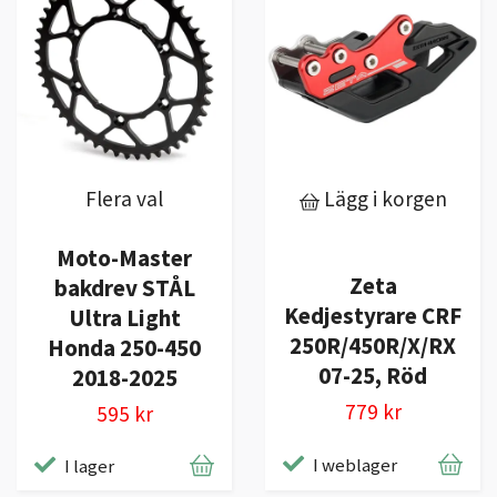
Flera val
Lägg i korgen
Moto-Master
Zeta
bakdrev STÅL
Kedjestyrare CRF
Ultra Light
250R/450R/X/RX
Honda 250-450
07-25, Röd
2018-2025
779 kr
595 kr
I weblager
I lager