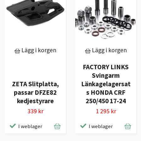
Lägg i korgen
Lägg i korgen
FACTORY LINKS
Svingarm
ZETA Slitplatta,
Länkagelagersat
passar DFZE82
s HONDA CRF
kedjestyrare
250/450 17-24
339 kr
1 295 kr
I weblager
I weblager