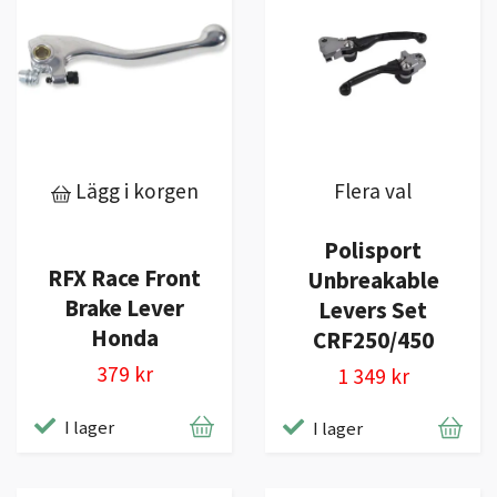
Lägg i korgen
Flera val
Polisport
RFX Race Front
Unbreakable
Brake Lever
Levers Set
Honda
CRF250/450
379 kr
1 349 kr
I lager
I lager