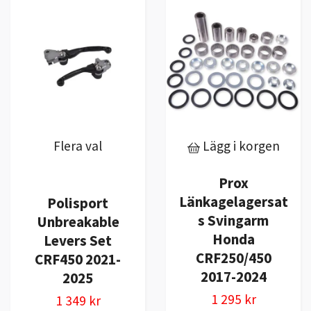
Flera val
Lägg i korgen
Prox
Länkagelagersat
Polisport
s Svingarm
Unbreakable
Honda
Levers Set
CRF250/450
CRF450 2021-
2017-2024
2025
1 295 kr
1 349 kr