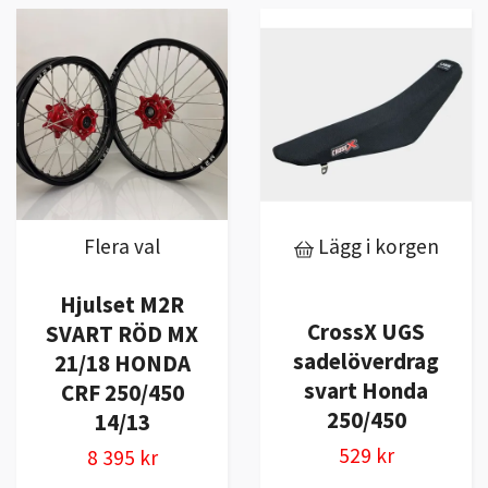
Flera val
Lägg i korgen
Hjulset M2R
CrossX UGS
SVART RÖD MX
sadelöverdrag
21/18 HONDA
svart Honda
CRF 250/450
250/450
14/13
529 kr
8 395 kr