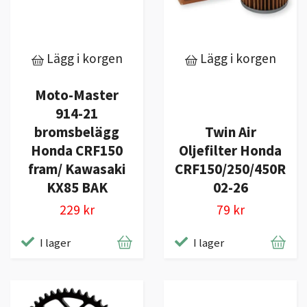
Lägg i korgen
Lägg i korgen
Moto-Master
914-21
bromsbelägg
Twin Air
Honda CRF150
Oljefilter Honda
fram/ Kawasaki
CRF150/250/450R
KX85 BAK
02-26
229 kr
79 kr
I lager
I lager