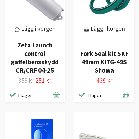
Lägg i korgen
Lägg i korgen
Zeta Launch
control
Fork Seal kit SKF
gaffelbensskydd
49mm KITG-49S
CR/CRF 04-25
Showa
359 kr
251 kr
439 kr
I lager
I lager