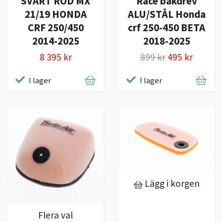
SVART RÖD MX
Race bakdrev
21/19 HONDA
ALU/STÅL Honda
CRF 250/450
crf 250-450 BETA
2014-2025
2018-2025
8 395 kr
899 kr
495 kr
I lager
I lager
Lägg i korgen
Flera val