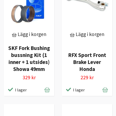
Lägg i korgen
Lägg i korgen
SKF Fork Bushing
bussning Kit (1
RFX Sport Front
inner + 1 utsides)
Brake Lever
Showa 49mm
Honda
329 kr
229 kr
I lager
I lager