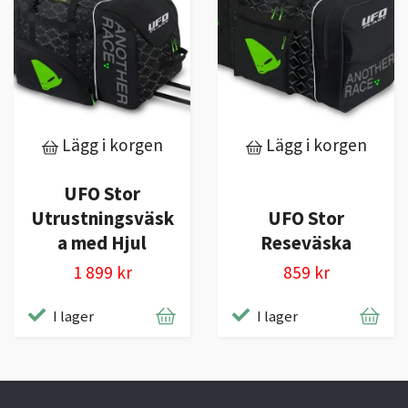
Lägg i korgen
Lägg i korgen
UFO Stor
Utrustningsväsk
UFO Stor
a med Hjul
Reseväska
1 899 kr
859 kr
I lager
I lager