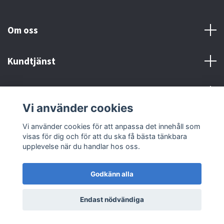
Om oss
Kundtjänst
Kontakt och Villkor
Vi använder cookies
Sociala medier
Vi använder cookies för att anpassa det innehåll som
visas för dig och för att du ska få bästa tänkbara
upplevelse när du handlar hos oss.
Godkänn alla
© 2026 MX Supply
Endast nödvändiga