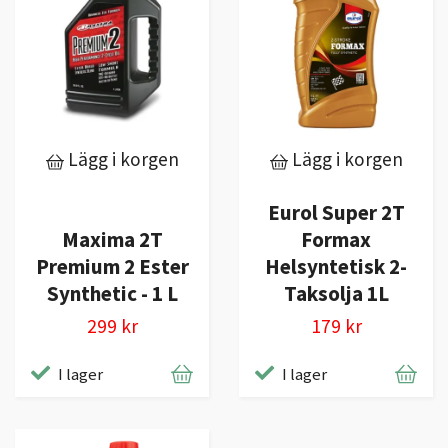
Lägg i korgen
Lägg i korgen
Eurol Super 2T
Maxima 2T
Formax
Premium 2 Ester
Helsyntetisk 2-
Synthetic - 1 L
Taksolja 1L
299 kr
179 kr
I lager
I lager