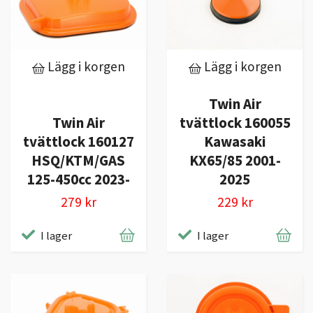
Lägg i korgen
Lägg i korgen
Twin Air
Twin Air
tvättlock 160055
tvättlock 160127
Kawasaki
HSQ/KTM/GAS
KX65/85 2001-
125-450cc 2023-
2025
279 kr
229 kr
I lager
I lager