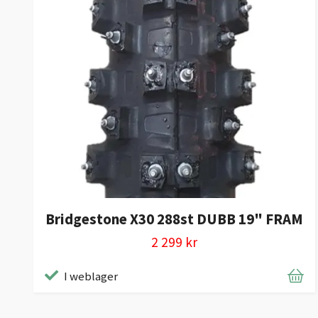
Bridgestone X30 288st DUBB 19" FRAM
2 299 kr
I weblager