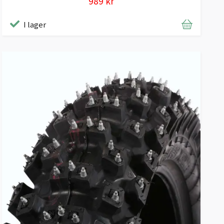
989 kr
I lager