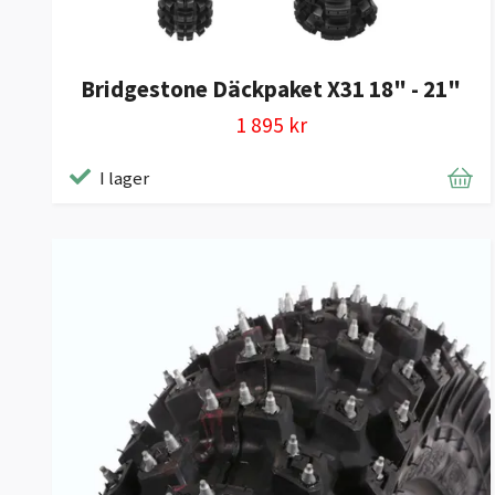
Bridgestone Däckpaket X31 18" - 21"
1 895 kr
I lager