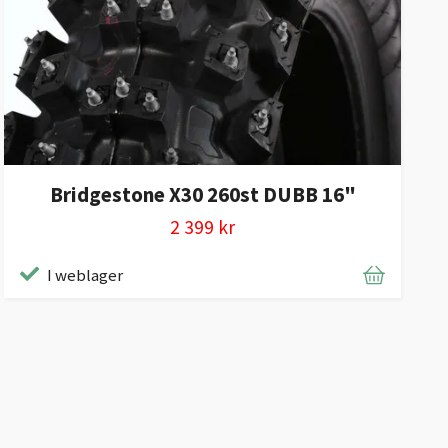
Bridgestone X30 260st DUBB 16"
2 399 kr
I weblager