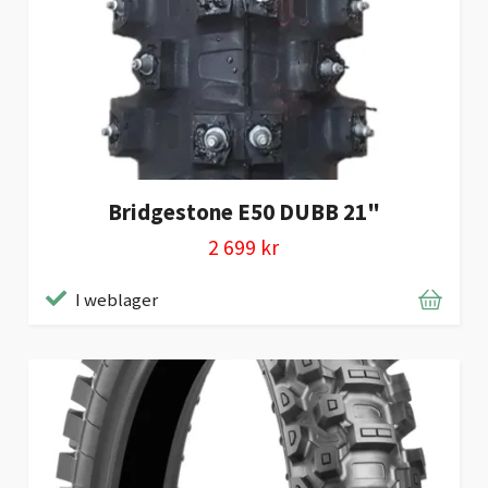
Bridgestone E50 DUBB 21"
2 699 kr
I weblager