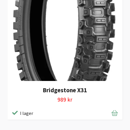
Bridgestone X31
989 kr
I lager