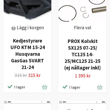
Lägg i korgen
Flera val
Kedjestyrare
PROX Kolvkit
UFO KTM 15-24
SX125 07-25/
Husqvarna
TC125 14-
GasGas SVART
25/MC125 21-25
21-24
(ej nållager inkl)
315 kr
315 kr
1 395 kr
I lager
I lager