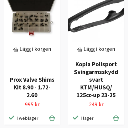
Lägg i korgen
Lägg i korgen
Kopia Polisport
Svingarmsskydd
Prox Valve Shims
svart
Kit 8.90 - 1.72-
KTM/HUSQ/
2.60
125cc-up 23-25
995 kr
249 kr
I weblager
I lager