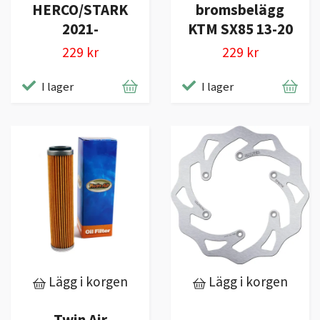
HERCO/STARK
bromsbelägg
2021-
KTM SX85 13-20
229 kr
229 kr
I lager
I lager
Lägg i korgen
Lägg i korgen
Twin Air