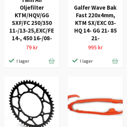
Oljefilter
Galfer Wave Bak
KTM/HQV/GG
Fast 220x4mm,
SXF/FC 250/350
KTM SX/EXC 03-
11-/13-25,EXC/FE
HQ 14- GG 21- 85
14-, 450 16-/08-
21-
79 kr
995 kr
I lager
I lager