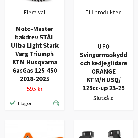
Flera val
Till produkten
Moto-Master
bakdrev STÅL
Ultra Light Stark
UFO
Varg Triumph
Svingarmsskydd
KTM Husqvarna
och kedjeglidare
GasGas 125-450
ORANGE
2018-2025
KTM/HUSQ/
125cc-up 23-25
595 kr
Slutsåld
I lager