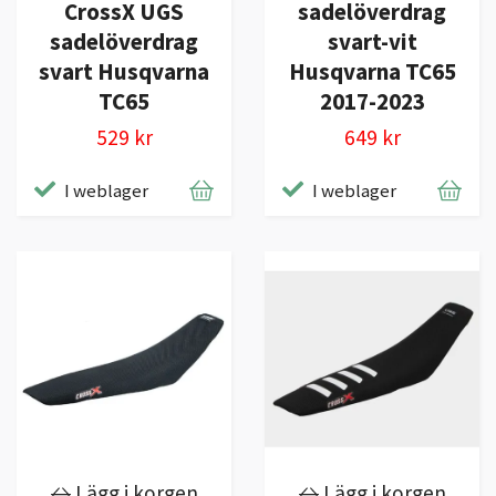
CrossX UGS
sadelöverdrag
sadelöverdrag
svart-vit
svart Husqvarna
Husqvarna TC65
TC65
2017-2023
529 kr
649 kr
I weblager
I weblager
Lägg i korgen
Lägg i korgen