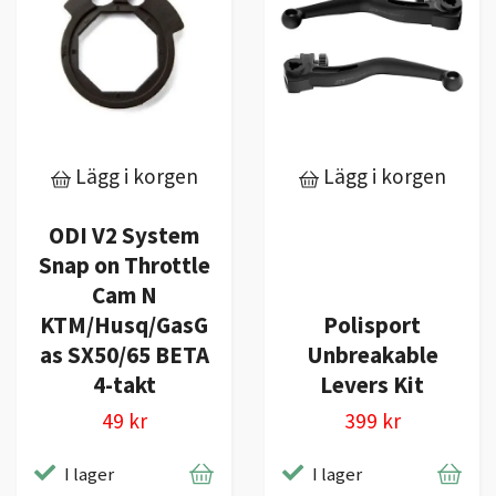
Lägg i korgen
Lägg i korgen
ODI V2 System
Snap on Throttle
Cam N
KTM/Husq/GasG
Polisport
as SX50/65 BETA
Unbreakable
4-takt
Levers Kit
49 kr
399 kr
I lager
I lager