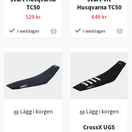
TC50
Husqvarna TC50
529 kr
649 kr
I weblager
I weblager
Lägg i korgen
Lägg i korgen
CrossX UGS