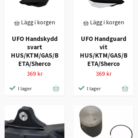
Lägg i korgen
Lägg i korgen
UFO Handskydd
UFO Handguard
svart
vit
HUS/KTM/GAS/B
HUS/KTM/GAS/B
ETA/Sherco
ETA/Sherco
369 kr
369 kr
I lager
I lager