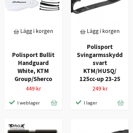
Lägg i korgen
Lägg i korgen
Polisport
Polisport Bullit
Svingarmsskydd
Handguard
svart
White, KTM
KTM/HUSQ/
Group/Sherco
125cc-up 23-25
449 kr
249 kr
I weblager
I lager