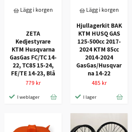
Lägg i korgen
Lägg i korgen
Hjullagerkit BAK
ZETA
KTM HUSQ GAS
Kedjestyrare
125-500cc 2017-
KTM Husqvarna
2024 KTM 85cc
GasGas FC/TC 14-
2014-2024
22, TC85 15-24,
GasGas/Husqvar
FE/TE 14-23, Blå
na 14-22
779 kr
485 kr
I weblager
I lager