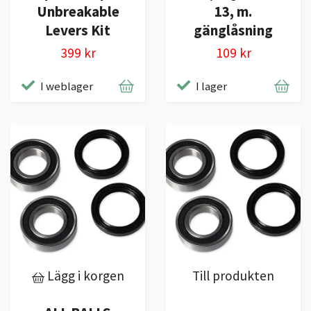
Unbreakable
13, m.
Levers Kit
gänglåsning
399 kr
109 kr
I weblager
I lager
Lägg i korgen
Till produkten