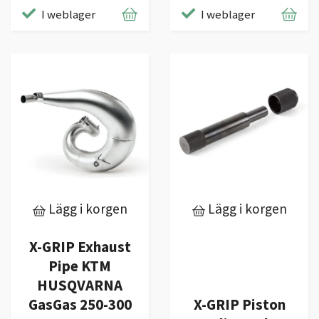
I weblager
I weblager
Lägg i korgen
Lägg i korgen
X-GRIP Exhaust
Pipe KTM
HUSQVARNA
GasGas 250-300
X-GRIP Piston