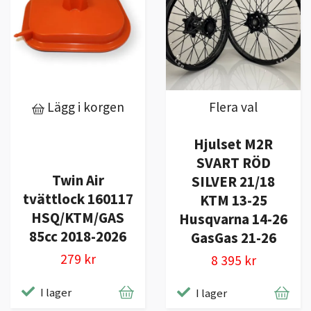
Lägg i korgen
Flera val
Hjulset M2R
SVART RÖD
Twin Air
SILVER 21/18
tvättlock 160117
KTM 13-25
HSQ/KTM/GAS
Husqvarna 14-26
85cc 2018-2026
GasGas 21-26
279 kr
8 395 kr
I lager
I lager