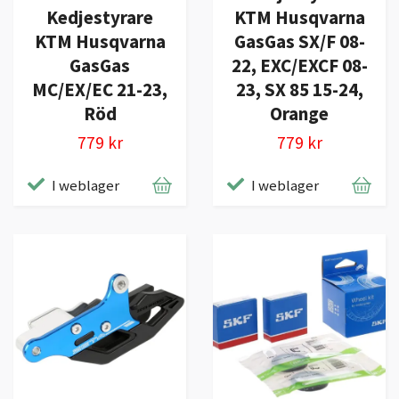
Kedjestyrare
KTM Husqvarna
KTM Husqvarna
GasGas SX/F 08-
GasGas
22, EXC/EXCF 08-
MC/EX/EC 21-23,
23, SX 85 15-24,
Röd
Orange
779 kr
779 kr
I weblager
I weblager