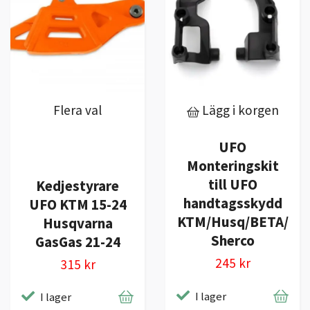
Flera val
Lägg i korgen
UFO
Monteringskit
till UFO
Kedjestyrare
handtagsskydd
UFO KTM 15-24
KTM/Husq/BETA/
Husqvarna
Sherco
GasGas 21-24
245 kr
315 kr
I lager
I lager