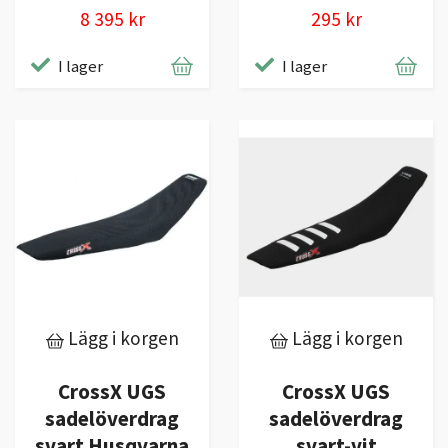
8 395 kr
295 kr
I lager
I lager
Lägg i korgen
Lägg i korgen
CrossX UGS
CrossX UGS
sadelöverdrag
sadelöverdrag
svart Husqvarna
svart-vit