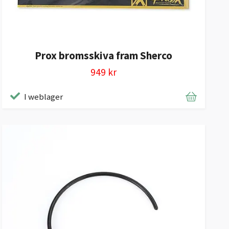
Prox bromsskiva fram Sherco
949 kr
I weblager