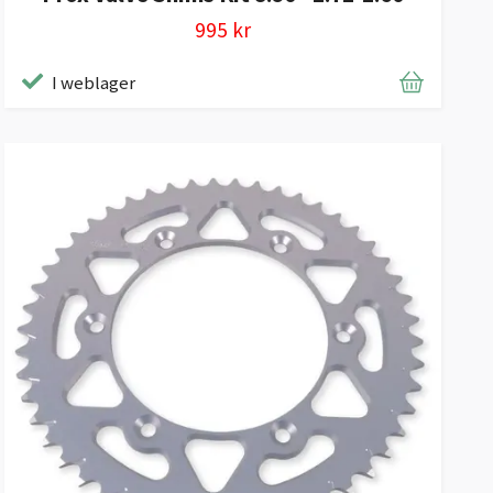
995 kr
I weblager