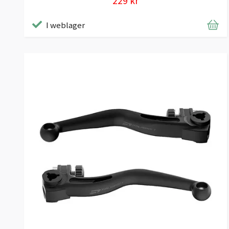
229 kr
I weblager