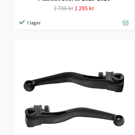
1 795 kr
1 295 kr
I lager