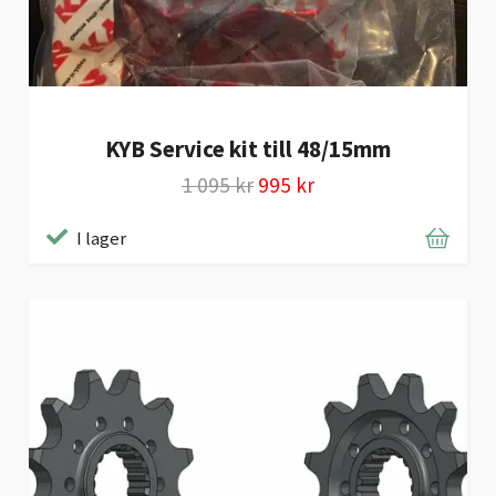
KYB Service kit till 48/15mm
1 095 kr
995 kr
I lager