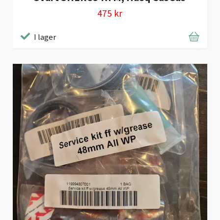
475 kr
I lager