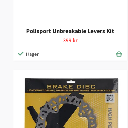
Polisport Unbreakable Levers Kit
399 kr
I lager