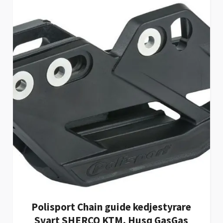
Polisport Chain guide kedjestyrare
Svart SHERCO KTM, Husq GasGas