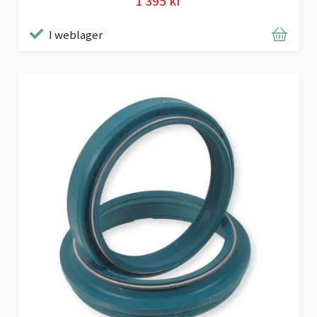
1 395 kr
I weblager