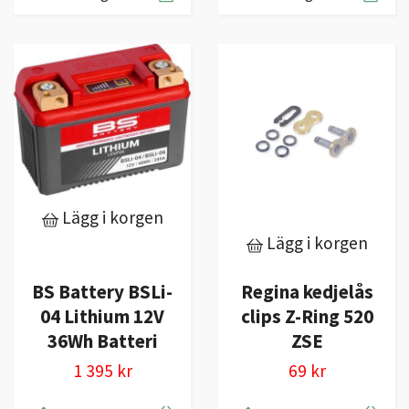
Lägg i korgen
Lägg i korgen
Regina kedjelås
BS Battery BSLi-
clips Z-Ring 520
04 Lithium 12V
ZSE
36Wh Batteri
69 kr
1 395 kr