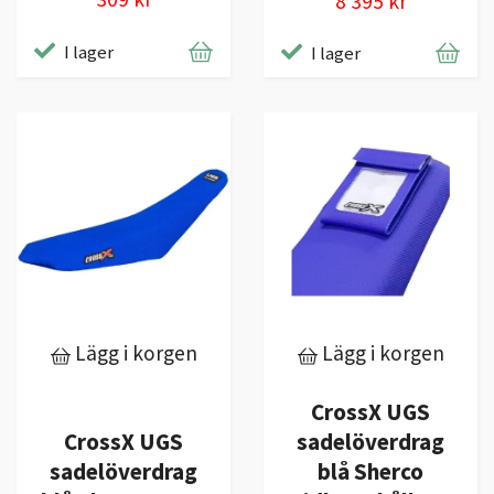
8 395 kr
I lager
I lager
Lägg i korgen
Lägg i korgen
CrossX UGS
CrossX UGS
sadelöverdrag
sadelöverdrag
blå Sherco