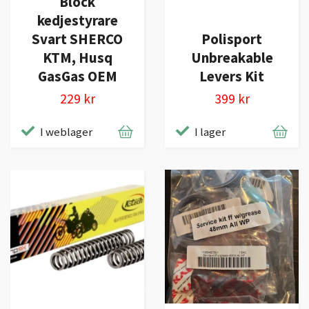
Block
kedjestyrare
Svart SHERCO
Polisport
KTM, Husq
Unbreakable
GasGas OEM
Levers Kit
229 kr
399 kr
I weblager
I lager