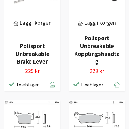
Lägg i korgen
Lägg i korgen
Polisport
Polisport
Unbreakable
Unbreakable
Kopplingshandta
Brake Lever
g
229 kr
229 kr
I weblager
I weblager