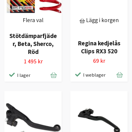
Flera val
Lägg i korgen
Stötdämparfjäde
Regina kedjelås
r, Beta, Sherco,
Clips RX3 520
Röd
69 kr
1 495 kr
I weblager
I lager