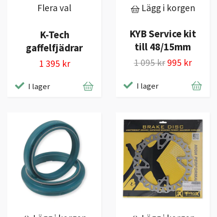
Flera val
Lägg i korgen
KYB Service kit
K-Tech
till 48/15mm
gaffelfjädrar
1 095 kr
995 kr
1 395 kr
I lager
I lager