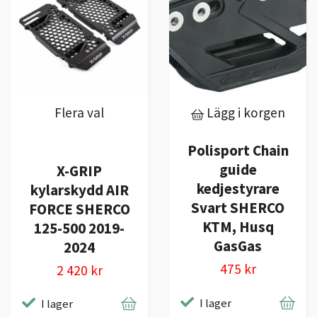
Flera val
Lägg i korgen
Polisport Chain
guide
X-GRIP
kedjestyrare
kylarskydd AIR
Svart SHERCO
FORCE SHERCO
KTM, Husq
125-500 2019-
GasGas
2024
475 kr
2 420 kr
I lager
I lager