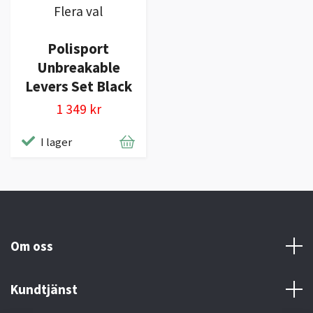
Flera val
Polisport
Unbreakable
Levers Set Black
1 349 kr
I lager
Om oss
Kundtjänst