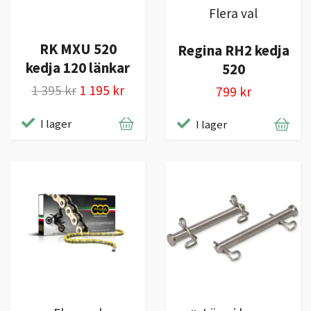
Flera val
RK MXU 520
Regina RH2 kedja
kedja 120 länkar
520
1 395 kr
1 195 kr
799 kr
I lager
I lager