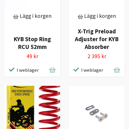
Lägg i korgen
Lägg i korgen
X-Trig Preload
KYB Stop Ring
Adjuster for KYB
RCU 52mm
Absorber
49 kr
2 395 kr
I weblager
I weblager