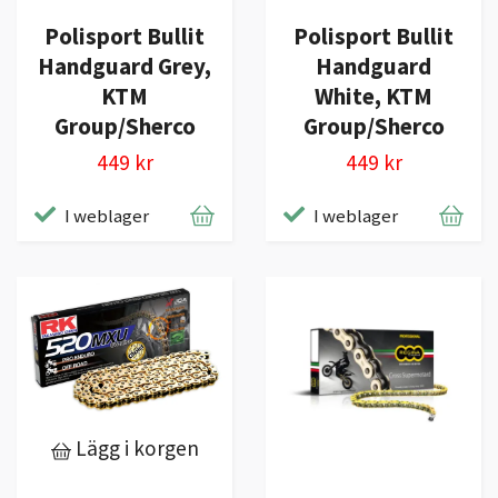
Polisport Bullit
Polisport Bullit
Handguard Grey,
Handguard
KTM
White, KTM
Group/Sherco
Group/Sherco
449 kr
449 kr
I weblager
I weblager
Lägg i korgen