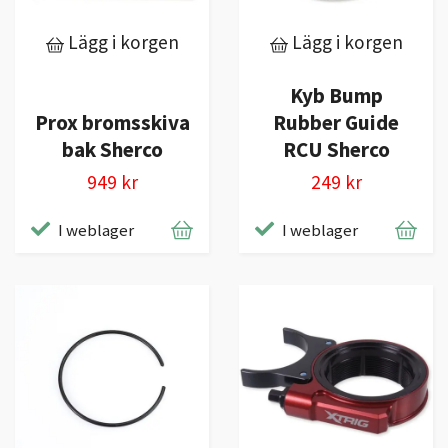
Lägg i korgen
Lägg i korgen
Kyb Bump
Prox bromsskiva
Rubber Guide
bak Sherco
RCU Sherco
949 kr
249 kr
I weblager
I weblager