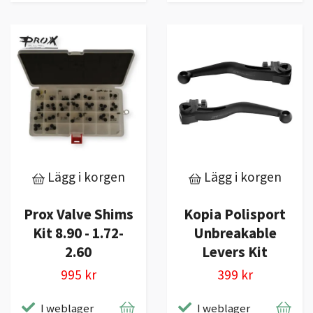
Lägg i korgen
Lägg i korgen
Prox Valve Shims
Kopia Polisport
Kit 8.90 - 1.72-
Unbreakable
2.60
Levers Kit
995 kr
399 kr
I weblager
I weblager