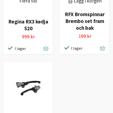
Flera val
Lägg i korgen
RFX Bromspinnar
Brembo set fram
Regina RX3 kedja
och bak
520
199 kr
999 kr
I lager
I lager