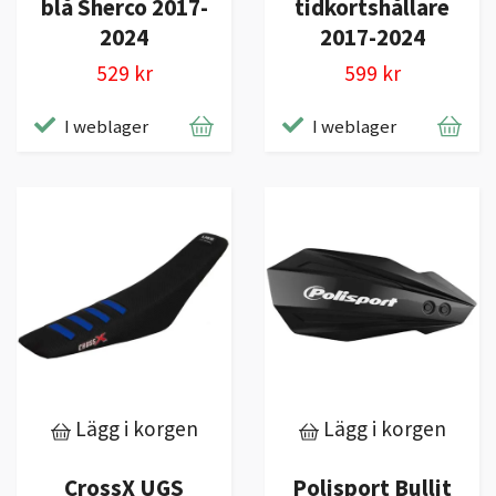
blå Sherco 2017-
tidkortshållare
2024
2017-2024
529 kr
599 kr
I weblager
I weblager
Lägg i korgen
Lägg i korgen
CrossX UGS
Polisport Bullit