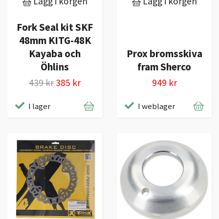
Lägg i korgen
Lägg i korgen
Fork Seal kit SKF
48mm KITG-48K
Kayaba och
Prox bromsskiva
Öhlins
fram Sherco
439 kr
385 kr
949 kr
I lager
I weblager