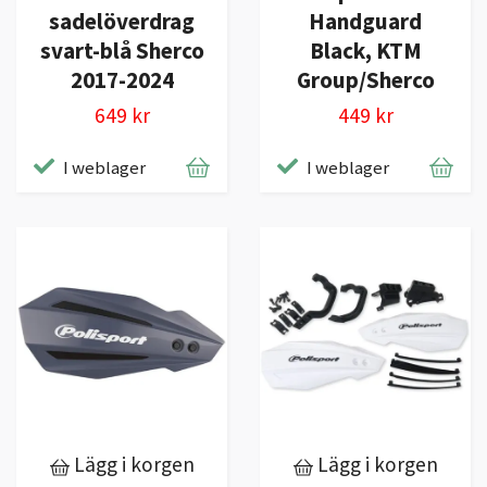
sadelöverdrag
Handguard
svart-blå Sherco
Black, KTM
2017-2024
Group/Sherco
649 kr
449 kr
I weblager
I weblager
Lägg i korgen
Lägg i korgen