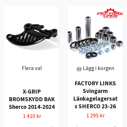
Flera val
Lägg i korgen
FACTORY LINKS
Svingarm
X-GRIP
Länkagelagersat
BROMSKYDD BAK
s SHERCO 23-26
Sherco 2014-2024
1 295 kr
1 410 kr