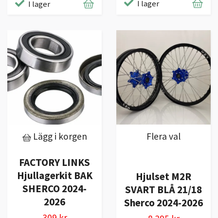
I lager
I lager
Lägg i korgen
Flera val
FACTORY LINKS
Hjullagerkit BAK
Hjulset M2R
SHERCO 2024-
SVART BLÅ 21/18
2026
Sherco 2024-2026
309 kr