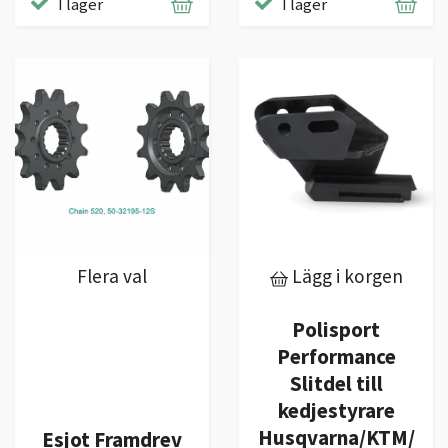
I lager
I lager
Flera val
Lägg i korgen
Polisport
Performance
Slitdel till
kedjestyrare
Husqvarna/KTM/
Esjot Framdrev