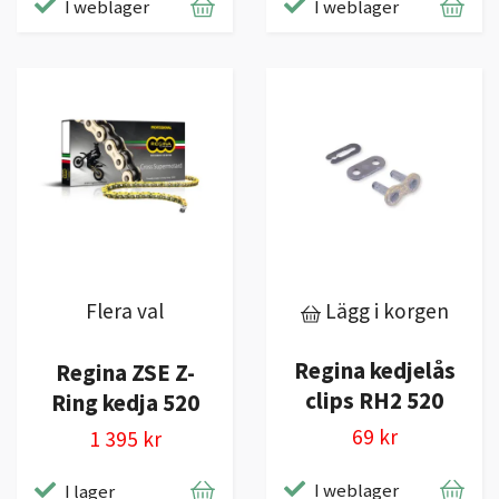
I weblager
I weblager
Flera val
Lägg i korgen
Regina kedjelås
Regina ZSE Z-
clips RH2 520
Ring kedja 520
69 kr
1 395 kr
I weblager
I lager