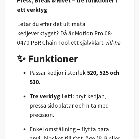
Press, Break & Rivet – tre funktioner i
ett verktyg
Letar du efter det ultimata
kedjeverktyget? Då är Motion Pro 08-
0470 PBR Chain Tool ett självklart
vill-ha
.
✨ Funktioner
Passar kedjor i storlek
520, 525 och
530
.
Tre verktyg i ett
: bryt kedjan,
pressa sidoplåtar och nita med
precision.
Enkel omställning – flytta bara
anvil-blocket till rätt läge (P, B eller