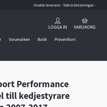
-Snabb leverans - Säkra betalningar -
LOGGA IN
VARUKORG
r
Varumärken
Butik
Presentkort
port Performance
l till kedjestyrare