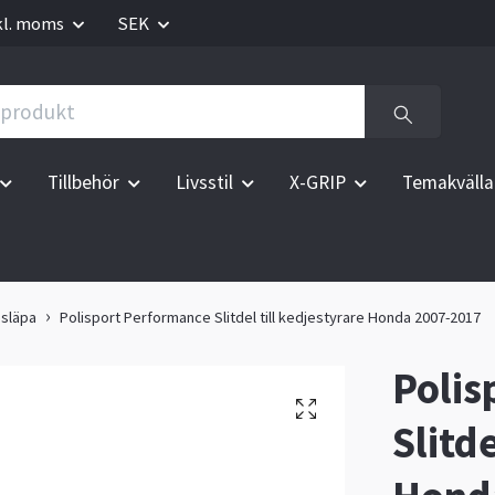
kl. moms
SEK
Tillbehör
Livsstil
X-GRIP
Temakvälla
esläpa
Polisport Performance Slitdel till kedjestyrare Honda 2007-2017
Polis
Slitde