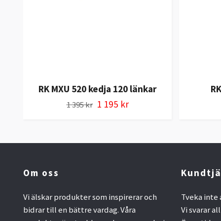
RK MXU 520 kedja 120 länkar
RK
1 195 kr
1 395 kr
Om oss
Kundtjä
Vi älskar produkter som inspirerar och
Tveka inte 
bidrar till en bättre vardag. Våra
Vi svarar al