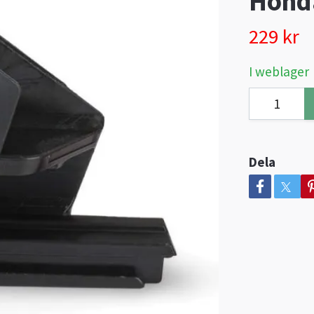
Hond
229 kr
I weblager
Dela