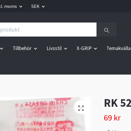
kl. moms
SEK
Tillbehör
Livsstil
X-GRIP
Temakvälla
RK 52
69 kr