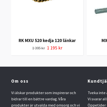
RK MXU 520 kedja 120 länkar
MX
1 195 kr
1 395 kr
Om oss
Kundtjä
Vi älskar produkter som inspirerar och
Tveka inte 
bidrar till en bättre vardag. Våra
Vi svarar al
produkter är utvalda med omsorg och vi
Öppetider 