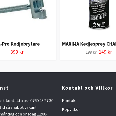
-Pro Kedjebrytare
MAXIMA Kedjesprey CHA
399 kr
149 kr
199 kr
nst
Kontakt och Villkor
att kontakta oss 0760 23 27 30
Kontakt
ltid så snabbt vi kan!
Köpvilkor
måndag och onsdag 11:00-