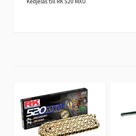
Kedjelås till RK 520 MXU