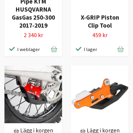
Pipe KTM
HUSQVARNA
GasGas 250-300
X-GRIP Piston
2017-2019
Clip Tool
2 340 kr
459 kr
I weblager
I lager
Lägg i korgen
Lägg i korgen