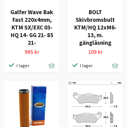
Galfer Wave Bak
BOLT
Fast 220x4mm,
Skivbromsbult
KTM SX/EXC 03-
KTM/HQ 12xM6-
HQ 14- GG 21- 85
13, m.
21-
gänglåsning
995 kr
109 kr
I lager
I lager