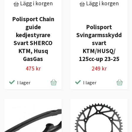
Lägg i korgen
Lägg i korgen
Polisport Chain
guide
Polisport
kedjestyrare
Svingarmsskydd
Svart SHERCO
svart
KTM, Husq
KTM/HUSQ/
GasGas
125cc-up 23-25
475 kr
249 kr
I lager
I lager