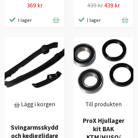
439 kr
439 kr
369 kr
I lager
I lager
Lägg i korgen
Till produkten
ProX Hjullager
Svingarmsskydd
kit BAK
och kedjeglidare
KTM/HUSQ/