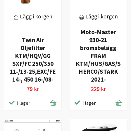
Lägg i korgen
Lägg i korgen
Moto-Master
Twin Air
930-21
Oljefilter
bromsbelägg
KTM/HQV/GG
FRAM
SXF/FC 250/350
KTM/HUS/GAS/S
11-/13-25,EXC/FE
HERCO/STARK
14-, 450 16-/08-
2021-
79 kr
229 kr
I lager
I lager