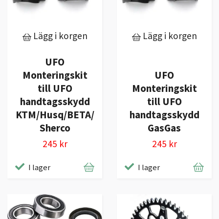
Lägg i korgen
Lägg i korgen
UFO
Monteringskit
UFO
till UFO
Monteringskit
handtagsskydd
till UFO
KTM/Husq/BETA/
handtagsskydd
Sherco
GasGas
245 kr
245 kr
I lager
I lager