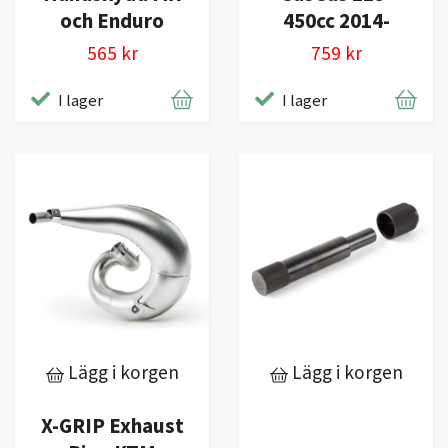
och Enduro
450cc 2014-
565 kr
759 kr
I lager
I lager
Lägg i korgen
Lägg i korgen
X-GRIP Exhaust