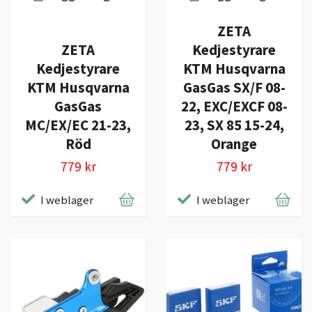
ZETA
ZETA
Kedjestyrare
Kedjestyrare
KTM Husqvarna
KTM Husqvarna
GasGas SX/F 08-
GasGas
22, EXC/EXCF 08-
MC/EX/EC 21-23,
23, SX 85 15-24,
Röd
Orange
779 kr
779 kr
I weblager
I weblager