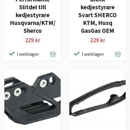
Slitdel till
kedjestyrare
kedjestyrare
Svart SHERCO
Husqvarna/KTM/
KTM, Husq
Sherco
GasGas OEM
229 kr
229 kr
I weblager
I weblager