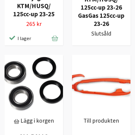
KTM/HUSQ/
125cc-up 23-26
125cc-up 23-25
GasGas 125cc-up
23-26
265 kr
Slutsåld
I lager
Lägg i korgen
Till produkten