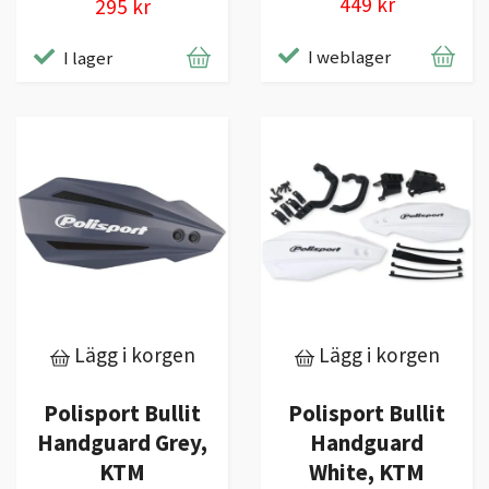
449 kr
295 kr
I weblager
I lager
Lägg i korgen
Lägg i korgen
Polisport Bullit
Polisport Bullit
Handguard Grey,
Handguard
KTM
White, KTM