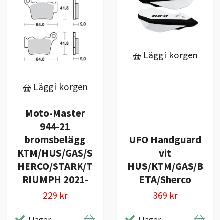
Lägg i korgen
Lägg i korgen
Moto-Master
944-21
bromsbelägg
UFO Handguard
KTM/HUS/GAS/S
vit
HERCO/STARK/T
HUS/KTM/GAS/B
RIUMPH 2021-
ETA/Sherco
229 kr
369 kr
I lager
I lager