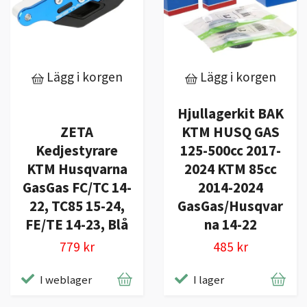
Lägg i korgen
Lägg i korgen
Hjullagerkit BAK
ZETA
KTM HUSQ GAS
Kedjestyrare
125-500cc 2017-
KTM Husqvarna
2024 KTM 85cc
GasGas FC/TC 14-
2014-2024
22, TC85 15-24,
GasGas/Husqvar
FE/TE 14-23, Blå
na 14-22
779 kr
485 kr
I weblager
I lager