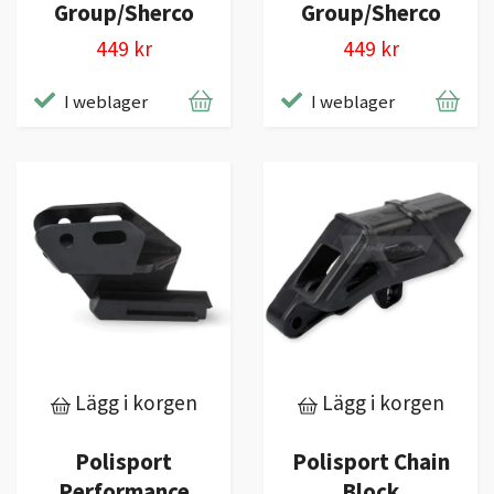
Group/Sherco
Group/Sherco
449 kr
449 kr
I weblager
I weblager
Lägg i korgen
Lägg i korgen
Polisport
Polisport Chain
Performance
Block