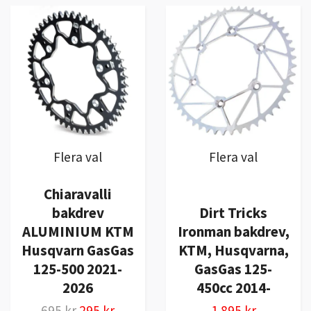
Flera val
Flera val
Chiaravalli
bakdrev
Dirt Tricks
ALUMINIUM KTM
Ironman bakdrev,
Husqvarn GasGas
KTM, Husqvarna,
125-500 2021-
GasGas 125-
2026
450cc 2014-
695 kr
295 kr
1 895 kr