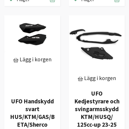
Lägg i korgen
Lägg i korgen
UFO
Kedjestyrare och
UFO Handskydd
svingarmsskydd
svart
KTM/HUSQ/
HUS/KTM/GAS/B
125cc-up 23-25
ETA/Sherco