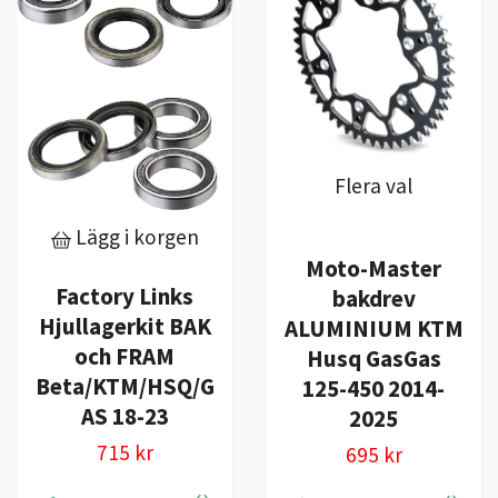
Flera val
Lägg i korgen
Moto-Master
Factory Links
bakdrev
Hjullagerkit BAK
ALUMINIUM KTM
och FRAM
Husq GasGas
Beta/KTM/HSQ/G
125-450 2014-
AS 18-23
2025
715 kr
695 kr