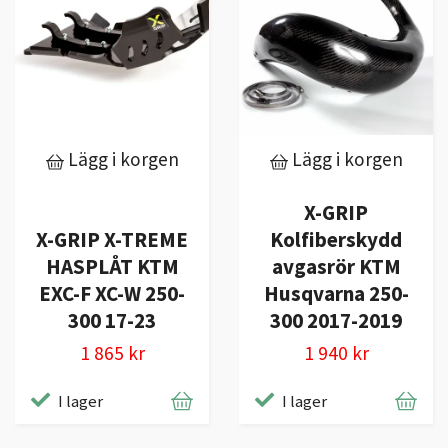
Lägg i korgen
Lägg i korgen
X-GRIP
X-GRIP X-TREME
Kolfiberskydd
HASPLÅT KTM
avgasrör KTM
EXC-F XC-W 250-
Husqvarna 250-
300 17-23
300 2017-2019
1 865 kr
1 940 kr
I lager
I lager