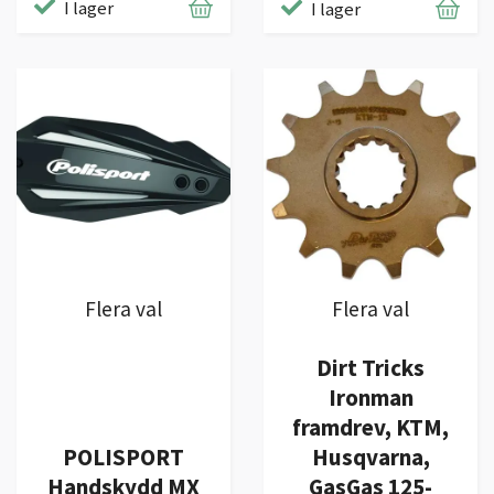
I lager
I lager
Flera val
Flera val
Dirt Tricks
Ironman
framdrev, KTM,
POLISPORT
Husqvarna,
Handskydd MX
GasGas 125-