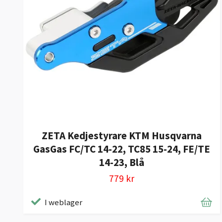
ZETA Kedjestyrare KTM Husqvarna
GasGas FC/TC 14-22, TC85 15-24, FE/TE
14-23, Blå
779 kr
I weblager