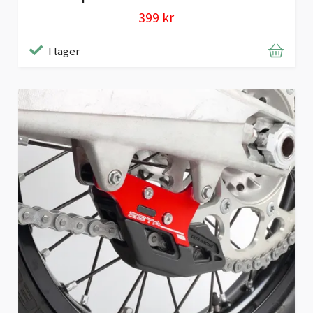
399 kr
I lager