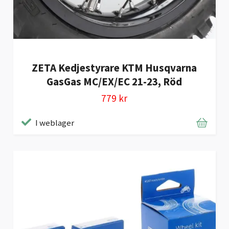
ZETA Kedjestyrare KTM Husqvarna
GasGas MC/EX/EC 21-23, Röd
779 kr
I weblager