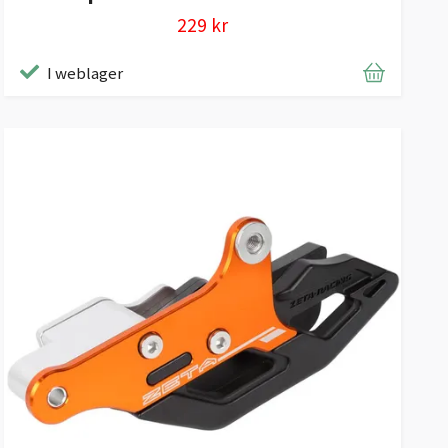
229 kr
I weblager