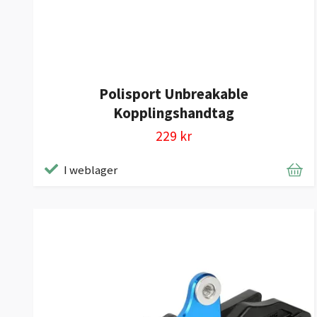
Polisport Unbreakable
Kopplingshandtag
229 kr
I weblager