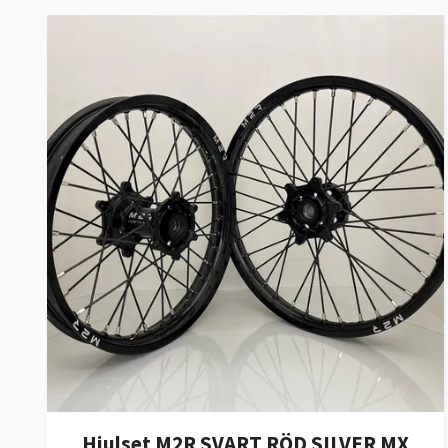
Hjulset M2R SVART RÖD SILVER MX