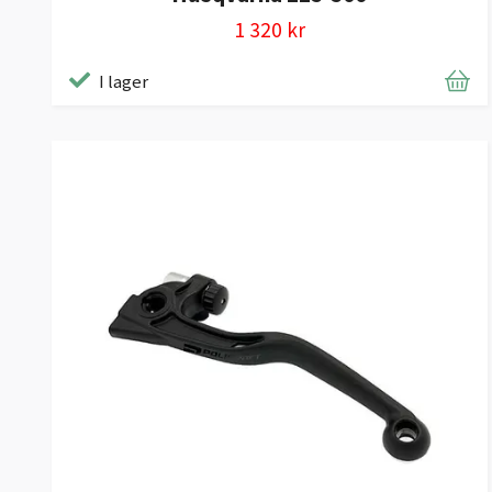
1 320 kr
I lager