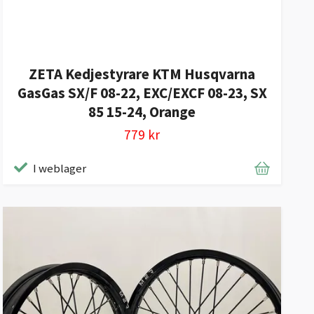
ZETA Kedjestyrare KTM Husqvarna
GasGas SX/F 08-22, EXC/EXCF 08-23, SX
85 15-24, Orange
779 kr
I weblager