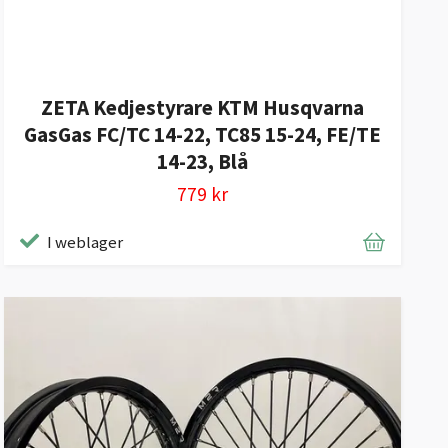
ZETA Kedjestyrare KTM Husqvarna
GasGas FC/TC 14-22, TC85 15-24, FE/TE
14-23, Blå
779 kr
I weblager