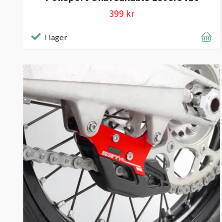
399 kr
I lager