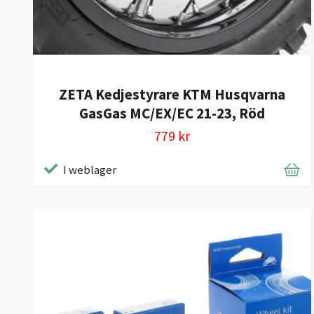
ZETA Kedjestyrare KTM Husqvarna
GasGas MC/EX/EC 21-23, Röd
779 kr
I weblager