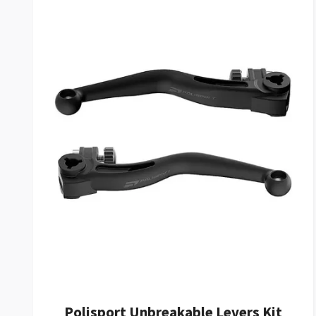
Polisport Unbreakable Levers Kit