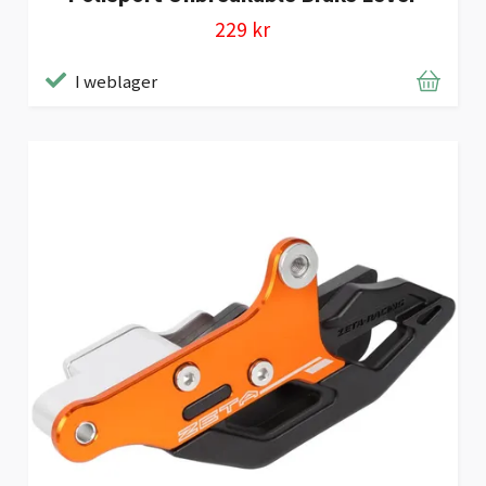
229 kr
I weblager