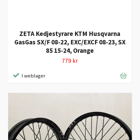
ZETA Kedjestyrare KTM Husqvarna
GasGas SX/F 08-22, EXC/EXCF 08-23, SX
85 15-24, Orange
779 kr
I weblager