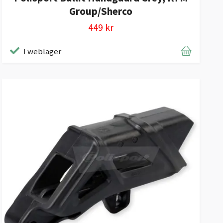
Group/Sherco
449 kr
I weblager