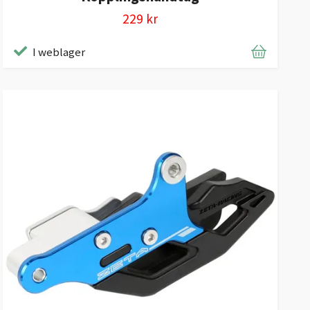
229 kr
I weblager