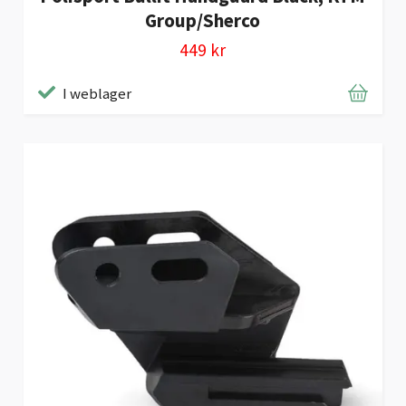
Group/Sherco
449 kr
I weblager