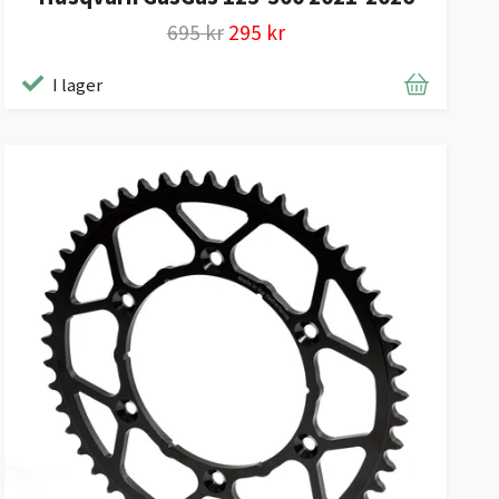
695 kr
295 kr
I lager