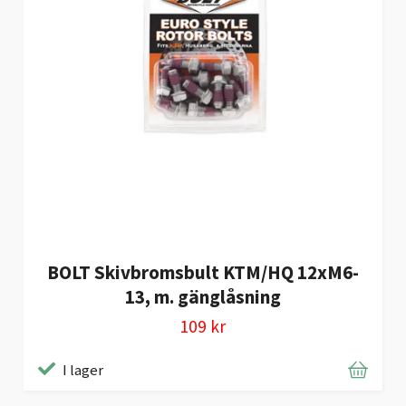
BOLT Skivbromsbult KTM/HQ 12xM6-
13, m. gänglåsning
109 kr
I lager