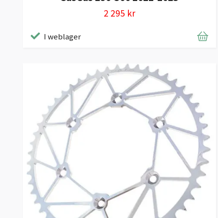
2 295 kr
I weblager