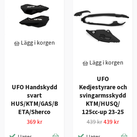
Lägg i korgen
Lägg i korgen
UFO
Kedjestyrare och
UFO Handskydd
svingarmsskydd
svart
KTM/HUSQ/
HUS/KTM/GAS/B
125cc-up 23-25
ETA/Sherco
439 kr
439 kr
369 kr
I lager
I lager