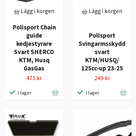
Lägg i korgen
Lägg i korgen
Polisport Chain
guide
Polisport
kedjestyrare
Svingarmsskydd
Svart SHERCO
svart
KTM, Husq
KTM/HUSQ/
GasGas
125cc-up 23-25
475 kr
249 kr
I lager
I lager