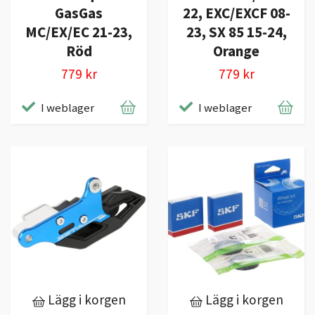
GasGas
22, EXC/EXCF 08-
MC/EX/EC 21-23,
23, SX 85 15-24,
Röd
Orange
779 kr
779 kr
I weblager
I weblager
Lägg i korgen
Lägg i korgen