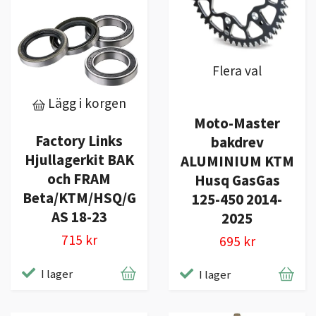
Flera val
Lägg i korgen
Moto-Master
Factory Links
bakdrev
Hjullagerkit BAK
ALUMINIUM KTM
och FRAM
Husq GasGas
Beta/KTM/HSQ/G
125-450 2014-
AS 18-23
2025
715 kr
695 kr
I lager
I lager