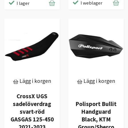
I weblager
I lager
Lägg i korgen
Lägg i korgen
CrossX UGS
sadelöverdrag
Polisport Bullit
svart-röd
Handguard
GASGAS 125-450
Black, KTM
2021-2023
Group/Sherco