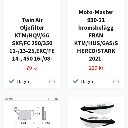
Moto-Master
Twin Air
930-21
Oljefilter
bromsbelägg
KTM/HQV/GG
FRAM
SXF/FC 250/350
KTM/HUS/GAS/S
11-/13-25,EXC/FE
HERCO/STARK
14-, 450 16-/08-
2021-
79 kr
229 kr
I lager
I lager