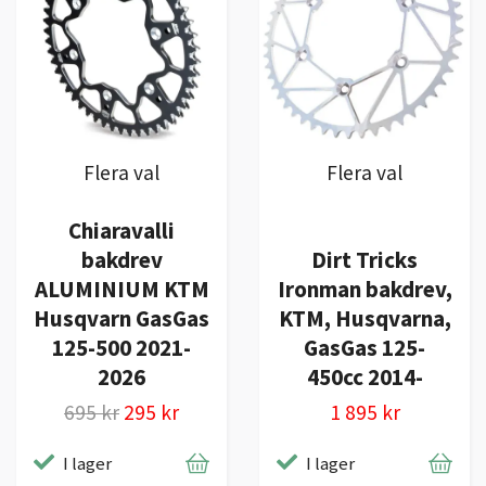
Flera val
Flera val
Chiaravalli
bakdrev
Dirt Tricks
ALUMINIUM KTM
Ironman bakdrev,
Husqvarn GasGas
KTM, Husqvarna,
125-500 2021-
GasGas 125-
2026
450cc 2014-
695 kr
295 kr
1 895 kr
I lager
I lager