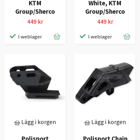
KTM
White, KTM
Group/Sherco
Group/Sherco
449 kr
449 kr
I weblager
I weblager
Lägg i korgen
Lägg i korgen
Polisport
Polisport Chain