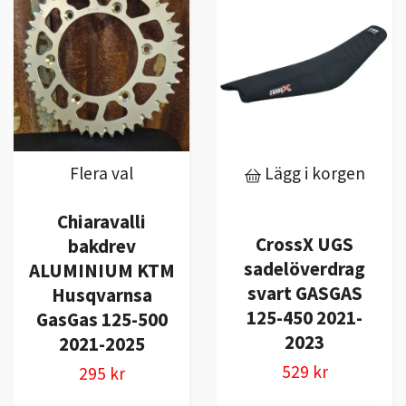
Flera val
Lägg i korgen
Chiaravalli
CrossX UGS
bakdrev
sadelöverdrag
ALUMINIUM KTM
svart GASGAS
Husqvarnsa
125-450 2021-
GasGas 125-500
2023
2021-2025
529 kr
295 kr