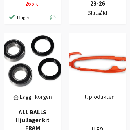
23-26
265 kr
Slutsåld
I lager
Lägg i korgen
Till produkten
ALL BALLS
Hjullager kit
FRAM
UFO