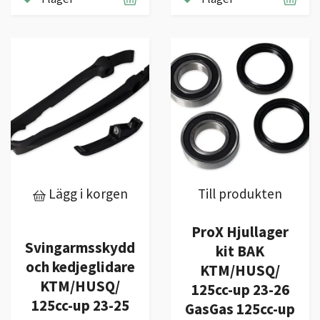
Lägg i korgen
Till produkten
ProX Hjullager
Svingarmsskydd
kit BAK
och kedjeglidare
KTM/HUSQ/
KTM/HUSQ/
125cc-up 23-26
125cc-up 23-25
GasGas 125cc-up