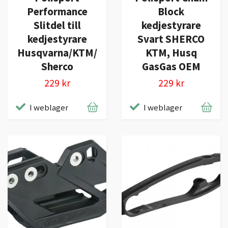
Performance
Block
Slitdel till
kedjestyrare
kedjestyrare
Svart SHERCO
Husqvarna/KTM/
KTM, Husq
Sherco
GasGas OEM
229 kr
229 kr
I weblager
I weblager