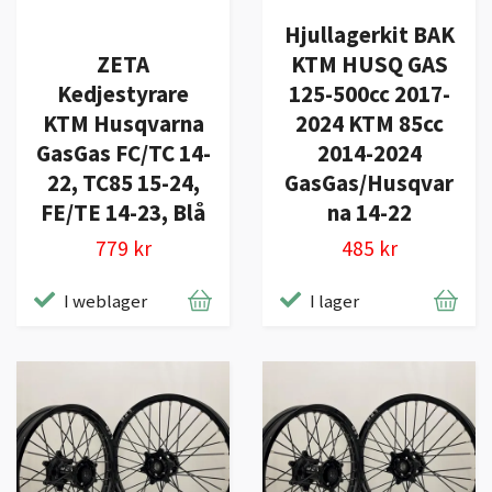
Hjullagerkit BAK
ZETA
KTM HUSQ GAS
Kedjestyrare
125-500cc 2017-
KTM Husqvarna
2024 KTM 85cc
GasGas FC/TC 14-
2014-2024
22, TC85 15-24,
GasGas/Husqvar
FE/TE 14-23, Blå
na 14-22
779 kr
485 kr
I weblager
I lager