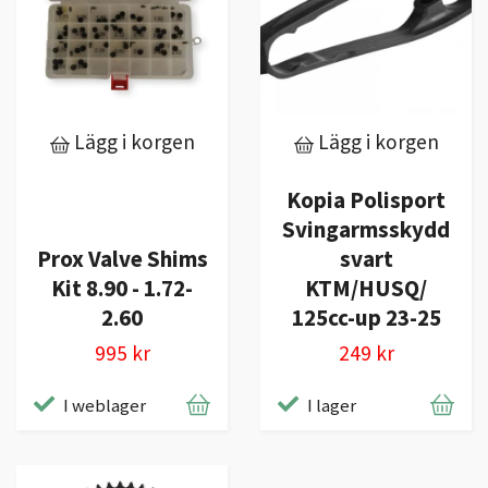
Lägg i korgen
Lägg i korgen
Kopia Polisport
Svingarmsskydd
Prox Valve Shims
svart
Kit 8.90 - 1.72-
KTM/HUSQ/
2.60
125cc-up 23-25
995 kr
249 kr
I weblager
I lager