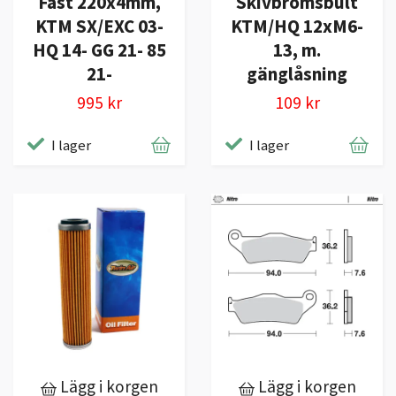
Fast 220x4mm,
Skivbromsbult
KTM SX/EXC 03-
KTM/HQ 12xM6-
HQ 14- GG 21- 85
13, m.
21-
gänglåsning
995 kr
109 kr
I lager
I lager
Lägg i korgen
Lägg i korgen