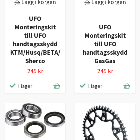
Lägg i korgen
Lägg i korgen
UFO
Monteringskit
UFO
till UFO
Monteringskit
handtagsskydd
till UFO
KTM/Husq/BETA/
handtagsskydd
Sherco
GasGas
245 kr
245 kr
I lager
I lager