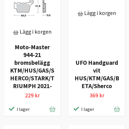
Lägg i korgen
Lägg i korgen
Moto-Master
944-21
bromsbelägg
UFO Handguard
KTM/HUS/GAS/S
vit
HERCO/STARK/T
HUS/KTM/GAS/B
RIUMPH 2021-
ETA/Sherco
229 kr
369 kr
I lager
I lager