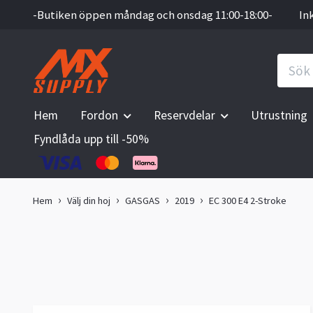
-Butiken öppen måndag och onsdag 11:00-18:00-
In
Hem
Fordon
Reservdelar
Utrustning
Fyndlåda upp till -50%
Hem
Välj din hoj
GASGAS
2019
EC 300 E4 2-Stroke