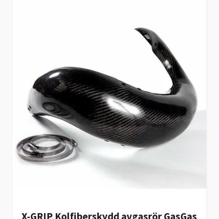
X-GRIP Kolfiberskydd avgasrör GasGas