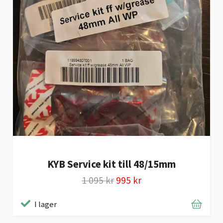
KYB Service kit till 48/15mm
1 095 kr
995 kr
I lager