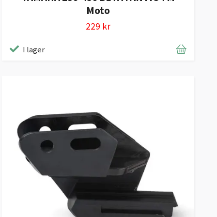
Moto
229 kr
I lager