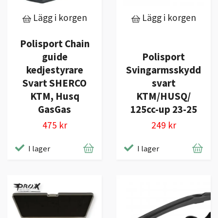
Lägg i korgen
Lägg i korgen
Polisport Chain
guide
Polisport
kedjestyrare
Svingarmsskydd
Svart SHERCO
svart
KTM, Husq
KTM/HUSQ/
GasGas
125cc-up 23-25
475 kr
249 kr
I lager
I lager