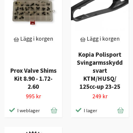
Lägg i korgen
Lägg i korgen
Kopia Polisport
Svingarmsskydd
Prox Valve Shims
svart
Kit 8.90 - 1.72-
KTM/HUSQ/
2.60
125cc-up 23-25
995 kr
249 kr
I weblager
I lager