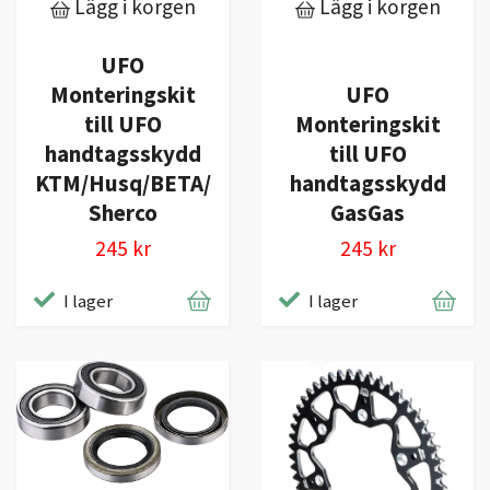
Lägg i korgen
Lägg i korgen
UFO
Monteringskit
UFO
till UFO
Monteringskit
handtagsskydd
till UFO
KTM/Husq/BETA/
handtagsskydd
Sherco
GasGas
245 kr
245 kr
I lager
I lager