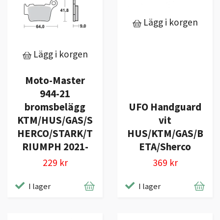
Lägg i korgen
Lägg i korgen
Moto-Master
944-21
bromsbelägg
UFO Handguard
KTM/HUS/GAS/S
vit
HERCO/STARK/T
HUS/KTM/GAS/B
RIUMPH 2021-
ETA/Sherco
229 kr
369 kr
I lager
I lager