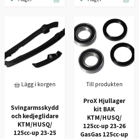
Lägg i korgen
Till produkten
ProX Hjullager
Svingarmsskydd
kit BAK
och kedjeglidare
KTM/HUSQ/
KTM/HUSQ/
125cc-up 23-26
125cc-up 23-25
GasGas 125cc-up