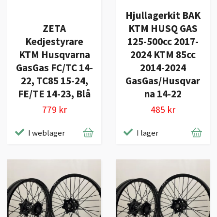
Hjullagerkit BAK
ZETA
KTM HUSQ GAS
Kedjestyrare
125-500cc 2017-
KTM Husqvarna
2024 KTM 85cc
GasGas FC/TC 14-
2014-2024
22, TC85 15-24,
GasGas/Husqvar
FE/TE 14-23, Blå
na 14-22
779 kr
485 kr
I weblager
I lager