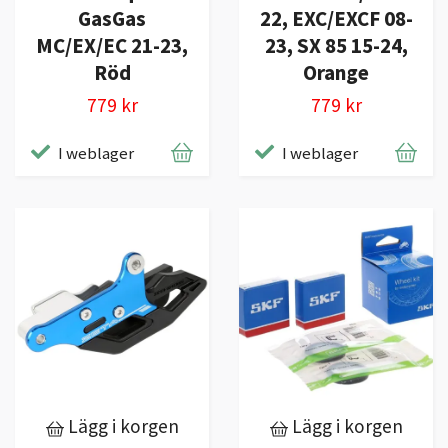
GasGas
22, EXC/EXCF 08-
MC/EX/EC 21-23,
23, SX 85 15-24,
Röd
Orange
779 kr
779 kr
I weblager
I weblager
Lägg i korgen
Lägg i korgen