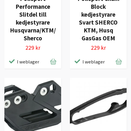
Performance
Block
Slitdel till
kedjestyrare
kedjestyrare
Svart SHERCO
Husqvarna/KTM/
KTM, Husq
Sherco
GasGas OEM
229 kr
229 kr
I weblager
I weblager