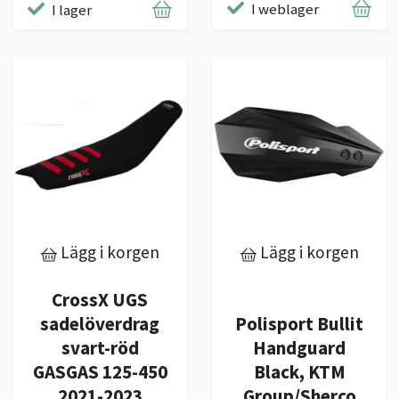
I weblager
I lager
Lägg i korgen
Lägg i korgen
CrossX UGS
sadelöverdrag
Polisport Bullit
svart-röd
Handguard
GASGAS 125-450
Black, KTM
2021-2023
Group/Sherco