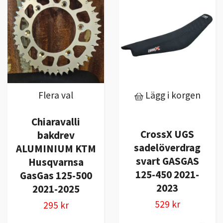
Flera val
Lägg i korgen
Chiaravalli
CrossX UGS
bakdrev
sadelöverdrag
ALUMINIUM KTM
svart GASGAS
Husqvarnsa
125-450 2021-
GasGas 125-500
2023
2021-2025
529 kr
295 kr