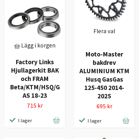
Flera val
Lägg i korgen
Moto-Master
Factory Links
bakdrev
Hjullagerkit BAK
ALUMINIUM KTM
och FRAM
Husq GasGas
Beta/KTM/HSQ/G
125-450 2014-
AS 18-23
2025
715 kr
695 kr
I lager
I lager