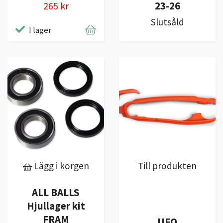
23-26
265 kr
Slutsåld
I lager
Lägg i korgen
Till produkten
ALL BALLS
Hjullager kit
FRAM
UFO