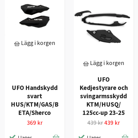
Lägg i korgen
Lägg i korgen
UFO
Kedjestyrare och
UFO Handskydd
svingarmsskydd
svart
KTM/HUSQ/
HUS/KTM/GAS/B
125cc-up 23-25
ETA/Sherco
439 kr
439 kr
369 kr
I lager
I lager