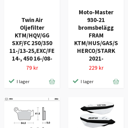
Moto-Master
Twin Air
930-21
Oljefilter
bromsbelägg
KTM/HQV/GG
FRAM
SXF/FC 250/350
KTM/HUS/GAS/S
11-/13-25,EXC/FE
HERCO/STARK
14-, 450 16-/08-
2021-
79 kr
229 kr
I lager
I lager