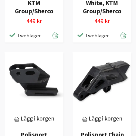
KTM
White, KTM
Group/Sherco
Group/Sherco
449 kr
449 kr
I weblager
I weblager
Lägg i korgen
Lägg i korgen
Polisport
Polisport Chain