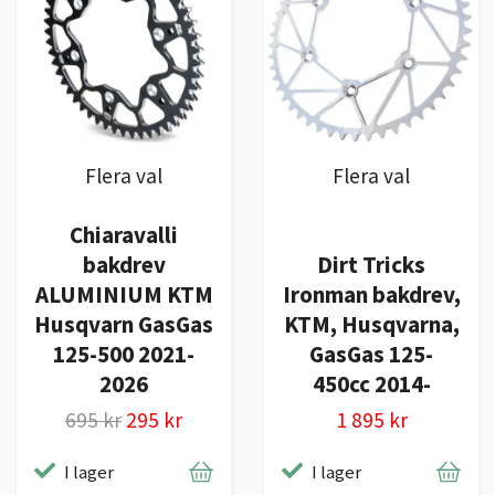
Flera val
Flera val
Chiaravalli
bakdrev
Dirt Tricks
ALUMINIUM KTM
Ironman bakdrev,
Husqvarn GasGas
KTM, Husqvarna,
125-500 2021-
GasGas 125-
2026
450cc 2014-
695 kr
295 kr
1 895 kr
I lager
I lager