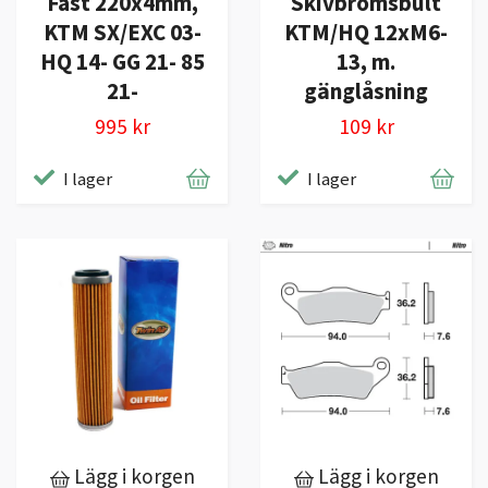
Fast 220x4mm,
Skivbromsbult
KTM SX/EXC 03-
KTM/HQ 12xM6-
HQ 14- GG 21- 85
13, m.
21-
gänglåsning
995 kr
109 kr
I lager
I lager
Lägg i korgen
Lägg i korgen