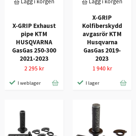
Lägg i korgen
Lägg i korgen
X-GRIP
X-GRIP Exhaust
Kolfiberskydd
pipe KTM
avgasrör KTM
HUSQVARNA
Husqvarna
GasGas 250-300
GasGas 2019-
2021-2023
2023
2 295 kr
1 940 kr
I weblager
I lager