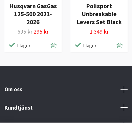
Husqvarn GasGas
Polisport
125-500 2021-
Unbreakable
2026
Levers Set Black
695 kr
295 kr
1 349 kr
I lager
I lager
Om oss
Kundtjänst
Kontakt och Villkor