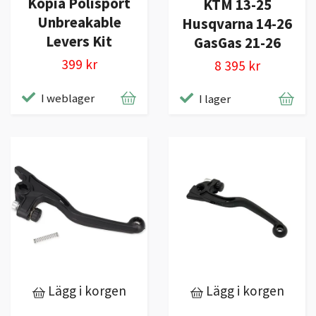
Kopia Polisport
KTM 13-25
Unbreakable
Husqvarna 14-26
Levers Kit
GasGas 21-26
399 kr
8 395 kr
I weblager
I lager
Lägg i korgen
Lägg i korgen