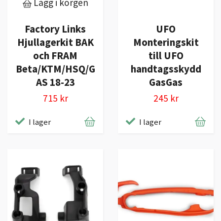
Lägg i korgen
Factory Links
UFO
Hjullagerkit BAK
Monteringskit
och FRAM
till UFO
Beta/KTM/HSQ/G
handtagsskydd
AS 18-23
GasGas
715 kr
245 kr
I lager
I lager