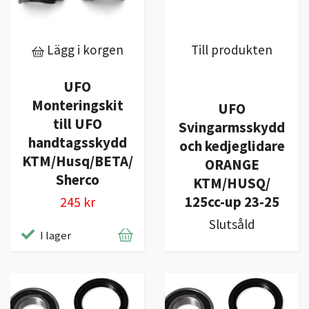
Lägg i korgen
Till produkten
UFO
Monteringskit
UFO
till UFO
Svingarmsskydd
handtagsskydd
och kedjeglidare
KTM/Husq/BETA/
ORANGE
Sherco
KTM/HUSQ/
125cc-up 23-25
245 kr
Slutsåld
I lager