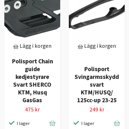
Lägg i korgen
Lägg i korgen
Polisport Chain
guide
Polisport
kedjestyrare
Svingarmsskydd
Svart SHERCO
svart
KTM, Husq
KTM/HUSQ/
GasGas
125cc-up 23-25
475 kr
249 kr
I lager
I lager