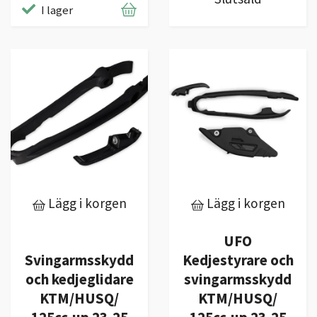
I lager
Lägg i korgen
Lägg i korgen
UFO
Svingarmsskydd
Kedjestyrare och
och kedjeglidare
svingarmsskydd
KTM/HUSQ/
KTM/HUSQ/