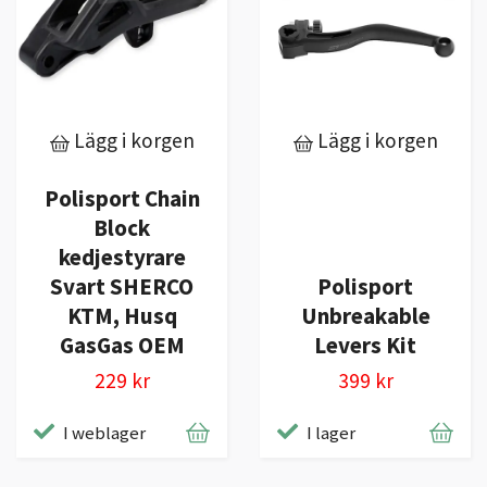
Lägg i korgen
Lägg i korgen
Polisport Chain
Block
kedjestyrare
Svart SHERCO
Polisport
KTM, Husq
Unbreakable
GasGas OEM
Levers Kit
229 kr
399 kr
I weblager
I lager