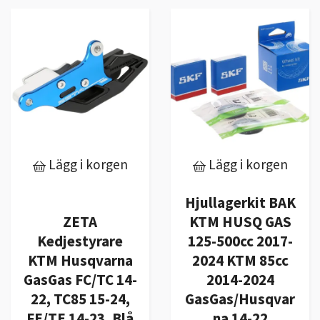
Lägg i korgen
Lägg i korgen
Hjullagerkit BAK
ZETA
KTM HUSQ GAS
Kedjestyrare
125-500cc 2017-
KTM Husqvarna
2024 KTM 85cc
GasGas FC/TC 14-
2014-2024
22, TC85 15-24,
GasGas/Husqvar
FE/TE 14-23, Blå
na 14-22