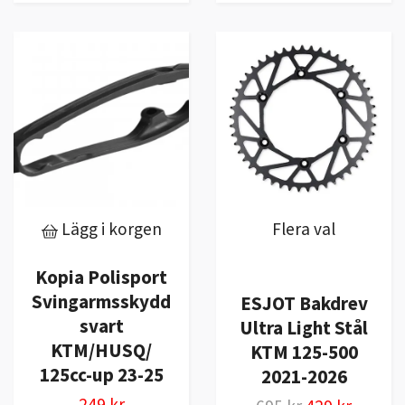
Lägg i korgen
Flera val
Kopia Polisport
Svingarmsskydd
ESJOT Bakdrev
svart
Ultra Light Stål
KTM/HUSQ/
KTM 125-500
125cc-up 23-25
2021-2026
249 kr