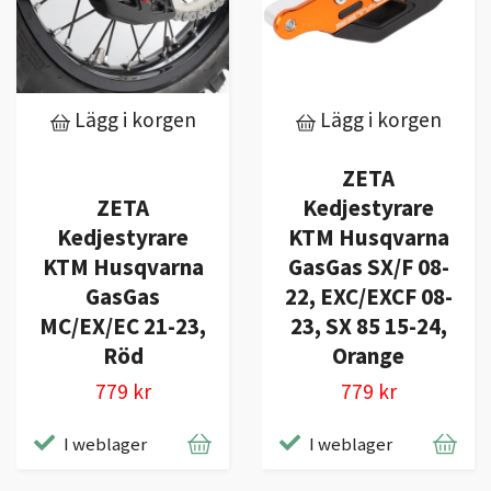
Lägg i korgen
Lägg i korgen
ZETA
ZETA
Kedjestyrare
Kedjestyrare
KTM Husqvarna
KTM Husqvarna
GasGas SX/F 08-
GasGas
22, EXC/EXCF 08-
MC/EX/EC 21-23,
23, SX 85 15-24,
Röd
Orange
779 kr
779 kr
I weblager
I weblager