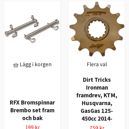
Lägg i korgen
Flera val
Dirt Tricks
Ironman
framdrev, KTM,
RFX Bromspinnar
Husqvarna,
Brembo set fram
GasGas 125-
och bak
450cc 2014-
199 kr
759 kr