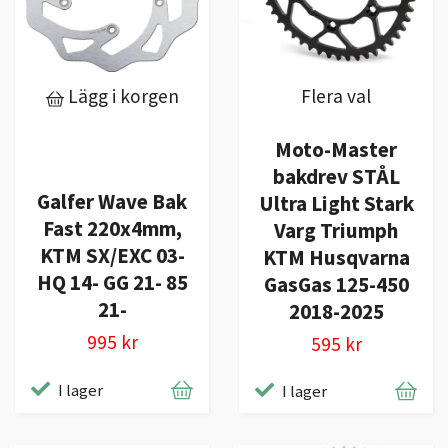
Lägg i korgen
Flera val
Moto-Master
bakdrev STÅL
Galfer Wave Bak
Ultra Light Stark
Fast 220x4mm,
Varg Triumph
KTM SX/EXC 03-
KTM Husqvarna
HQ 14- GG 21- 85
GasGas 125-450
21-
2018-2025
995 kr
595 kr
I lager
I lager