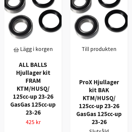
Lägg i korgen
Till produkten
ALL BALLS
Hjullager kit
FRAM
ProX Hjullager
KTM/HUSQ/
kit BAK
125cc-up 23-26
KTM/HUSQ/
GasGas 125cc-up
125cc-up 23-26
23-26
GasGas 125cc-up
23-26
425 kr
Slutsåld