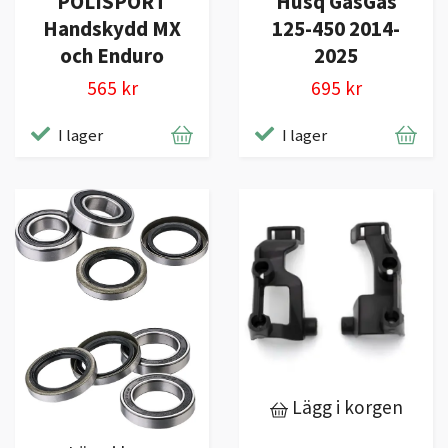
POLISPORT
Husq GasGas
Handskydd MX
125-450 2014-
och Enduro
2025
565 kr
695 kr
I lager
I lager
Lägg i korgen