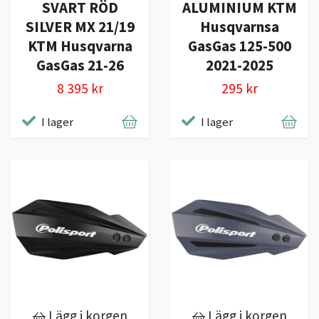
SVART RÖD
ALUMINIUM KTM
SILVER MX 21/19
Husqvarnsa
KTM Husqvarna
GasGas 125-500
GasGas 21-26
2021-2025
8 395 kr
295 kr
I lager
I lager
Lägg i korgen
Lägg i korgen