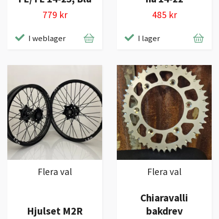
779 kr
485 kr
I weblager
I lager
Flera val
Flera val
Chiaravalli
Hjulset M2R
bakdrev