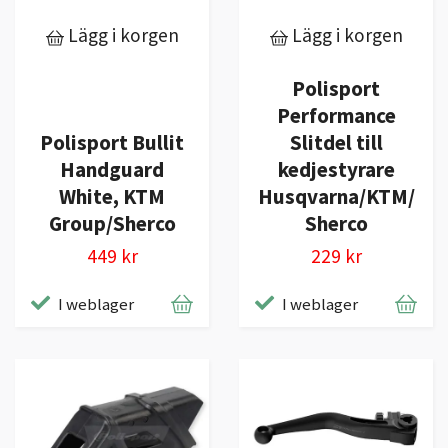
Lägg i korgen
Lägg i korgen
Polisport
Performance
Polisport Bullit
Slitdel till
Handguard
kedjestyrare
White, KTM
Husqvarna/KTM/
Group/Sherco
Sherco
449 kr
229 kr
I weblager
I weblager