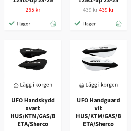
125cc-up 23-25
125cc-up 23-25
265 kr
439 kr
439 kr
I lager
I lager
Lägg i korgen
Lägg i korgen
UFO Handskydd
UFO Handguard
svart
vit
HUS/KTM/GAS/B
HUS/KTM/GAS/B
ETA/Sherco
ETA/Sherco