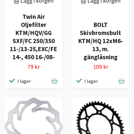
Lägg i korgen
Lägg i korgen
Twin Air
Oljefilter
BOLT
KTM/HQV/GG
Skivbromsbult
SXF/FC 250/350
KTM/HQ 12xM6-
11-/13-25,EXC/FE
13, m.
14-, 450 16-/08-
gänglåsning
79 kr
109 kr
I lager
I lager