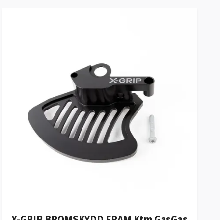
X-GRIP BROMSKYDD FRAM Ktm GasGas