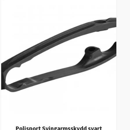
Polisport Svingarmsskydd svart