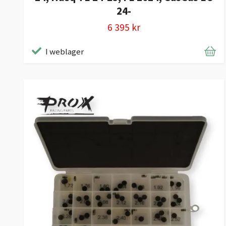
24-
6 395 kr
I weblager