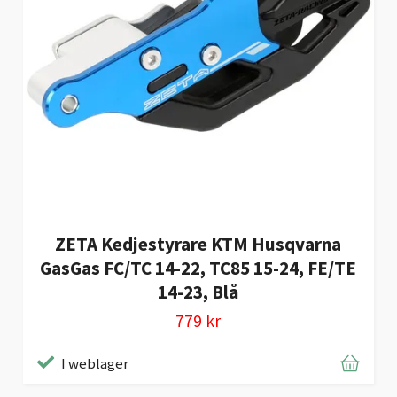
ZETA Kedjestyrare KTM Husqvarna
GasGas FC/TC 14-22, TC85 15-24, FE/TE
14-23, Blå
779 kr
I weblager