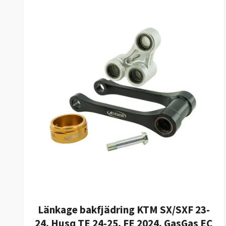
Länkage bakfjädring KTM SX/SXF 23-
24, Husq TE 24-25, FE 2024, GasGas EC