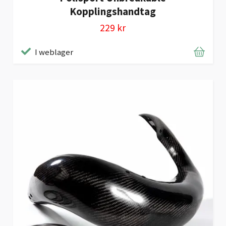
Kopplingshandtag
229 kr
I weblager