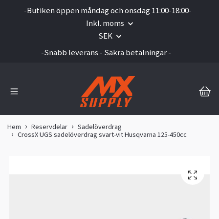
-Butiken öppen måndag och onsdag 11:00-18:00-
Inkl. moms
SEK
-Snabb leverans - Säkra betalningar -
Hem
Reservdelar
Sadelöverdrag
CrossX UGS sadelöverdrag svart-vit Husqvarna 125-450cc