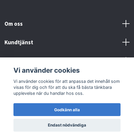
Om oss
Kundtjänst
Kontakt och Villkor
Vi använder cookies
Sociala medier
Vi använder cookies för att anpassa det innehåll som
visas för dig och för att du ska få bästa tänkbara
upplevelse när du handlar hos oss.
Godkänn alla
© 2026 MX Supply
Endast nödvändiga