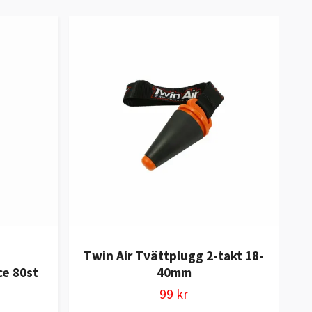
Twin Air Tvättplugg 2-takt 18-
Tw
ce 80st
40mm
99 kr