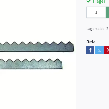
I lager
Lagersaldo:
2
Dela