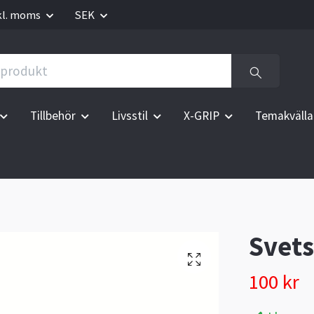
kl. moms
SEK
Tillbehör
Livsstil
X-GRIP
Temakvälla
Svets
100 kr