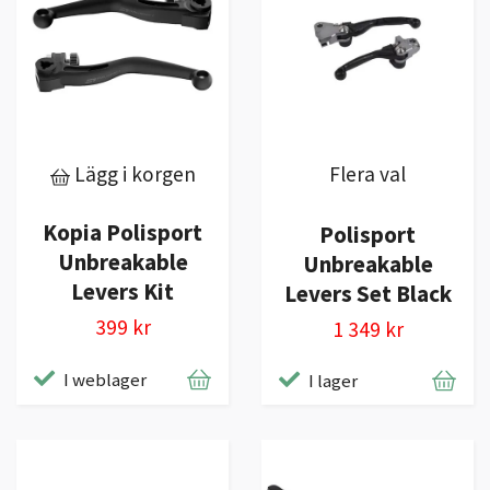
Lägg i korgen
Flera val
Kopia Polisport
Polisport
Unbreakable
Unbreakable
Levers Kit
Levers Set Black
399 kr
1 349 kr
I weblager
I lager