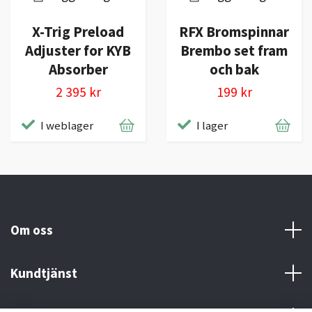
X-Trig Preload
RFX Bromspinnar
Adjuster for KYB
Brembo set fram
Absorber
och bak
2 395 kr
199 kr
I weblager
I lager
Om oss
Kundtjänst