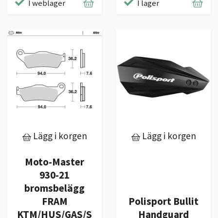
I weblager
I lager
Lägg i korgen
Lägg i korgen
Moto-Master
930-21
bromsbelägg
FRAM
Polisport Bullit
KTM/HUS/GAS/S
Handguard