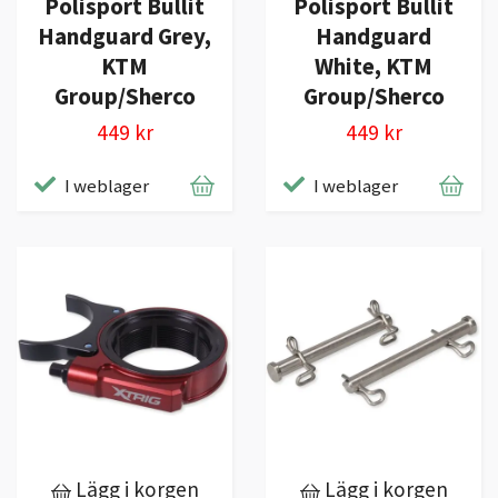
Polisport Bullit
Polisport Bullit
Handguard Grey,
Handguard
KTM
White, KTM
Group/Sherco
Group/Sherco
449 kr
449 kr
I weblager
I weblager
Lägg i korgen
Lägg i korgen