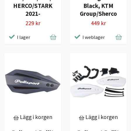
HERCO/STARK
Black, KTM
2021-
Group/Sherco
229 kr
449 kr
I lager
I weblager
Lägg i korgen
Lägg i korgen