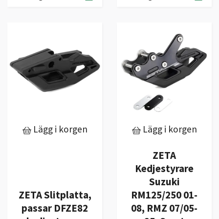
Lägg i korgen
Lägg i korgen
ZETA
Kedjestyrare
Suzuki
ZETA Slitplatta,
RM125/250 01-
passar DFZE82
08, RMZ 07/05-