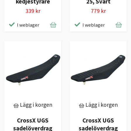
kedjestyrare
25, Svart
339 kr
779 kr
I weblager
I weblager
Lägg i korgen
Lägg i korgen
CrossX UGS
CrossX UGS
sadelöverdrag
sadelöverdrag