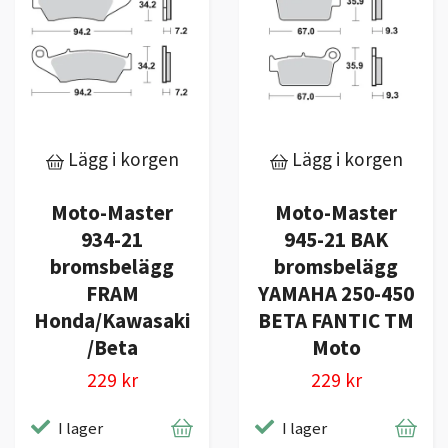
Lägg i korgen
Lägg i korgen
Moto-Master
Moto-Master
934-21
945-21 BAK
bromsbelägg
bromsbelägg
FRAM
YAMAHA 250-450
Honda/Kawasaki
BETA FANTIC TM
/Beta
Moto
229 kr
229 kr
I lager
I lager