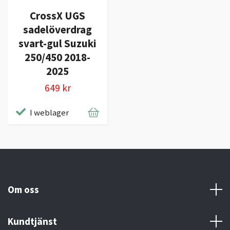
CrossX UGS
sadelöverdrag
svart-gul Suzuki
250/450 2018-
2025
649 kr
I weblager
Om oss
Kundtjänst