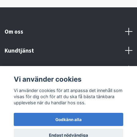
Om oss
Kundtjänst
Kontakt och Villkor
Vi använder cookies
Sociala medier
Vi använder cookies för att anpassa det innehåll som
visas för dig och för att du ska få bästa tänkbara
upplevelse när du handlar hos oss.
Godkänn alla
© 2026 MX Supply
Endast nödvändiga