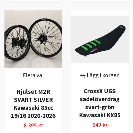
Flera val
Lägg i korgen
CrossX UGS
Hjulset M2R
sadelöverdrag
SVART SILVER
svart-grön
Kawasaki 85cc
Kawasaki KX85
19/16 2020-2026
649 kr
8 395 kr