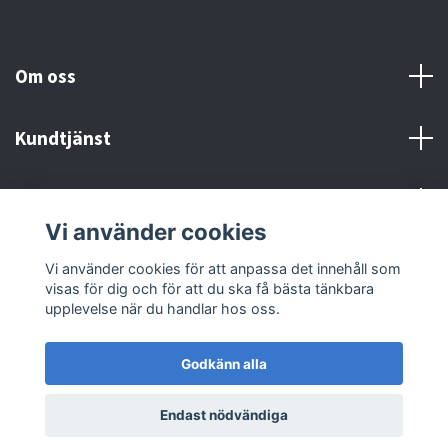
Om oss
Kundtjänst
Kontakt och Villkor
Vi använder cookies
Sociala medier
Vi använder cookies för att anpassa det innehåll som
visas för dig och för att du ska få bästa tänkbara
upplevelse när du handlar hos oss.
Godkänn alla
© 2026 MX Supply
Endast nödvändiga