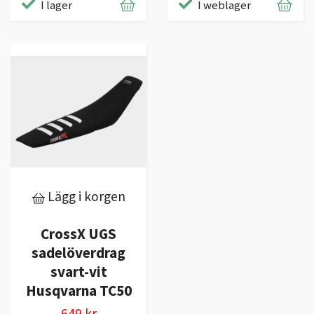
I lager
I weblager
Lägg i korgen
CrossX UGS
sadelöverdrag
svart-vit
Husqvarna TC50
649 kr