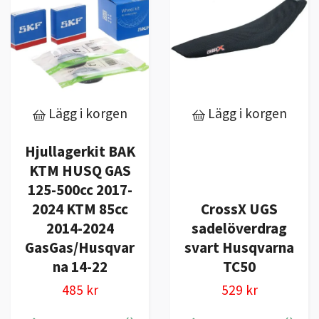
Lägg i korgen
Lägg i korgen
Hjullagerkit BAK
KTM HUSQ GAS
125-500cc 2017-
2024 KTM 85cc
CrossX UGS
2014-2024
sadelöverdrag
GasGas/Husqvar
svart Husqvarna
na 14-22
TC50
485 kr
529 kr