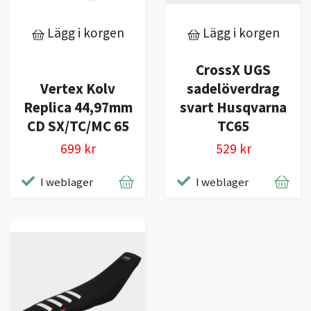
Lägg i korgen
Lägg i korgen
CrossX UGS
Vertex Kolv
sadelöverdrag
Replica 44,97mm
svart Husqvarna
CD SX/TC/MC 65
TC65
699 kr
529 kr
I weblager
I weblager