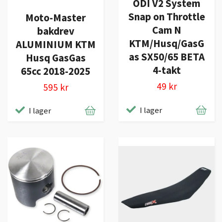
ODI V2 System
Snap on Throttle
Moto-Master
Cam N
bakdrev
KTM/Husq/GasG
ALUMINIUM KTM
as SX50/65 BETA
Husq GasGas
4-takt
65cc 2018-2025
49 kr
595 kr
I lager
I lager