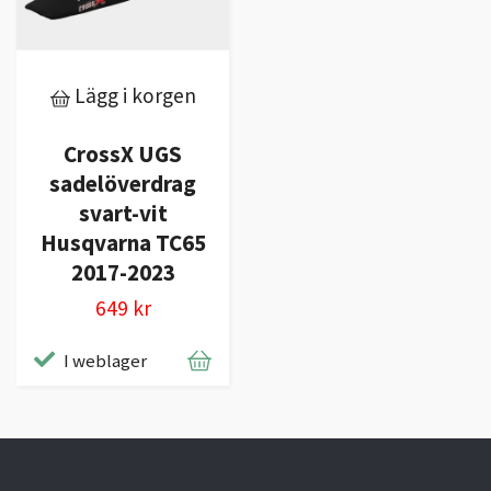
Lägg i korgen
CrossX UGS
sadelöverdrag
svart-vit
Husqvarna TC65
2017-2023
649 kr
I weblager