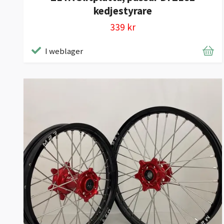
kedjestyrare
339 kr
I weblager