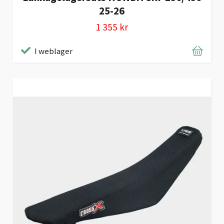
25-26
1 355 kr
I weblager