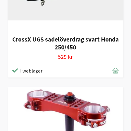
CrossX UGS sadelöverdrag svart Honda
250/450
529 kr
I weblager