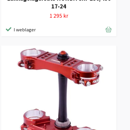
17-24
1 295 kr
I weblager