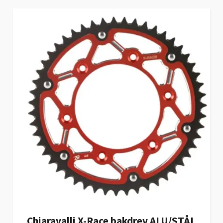
Chiaravalli X-Race bakdrev ALU/STÅL