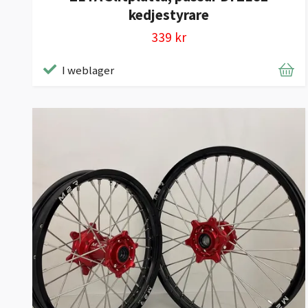
kedjestyrare
339 kr
I weblager