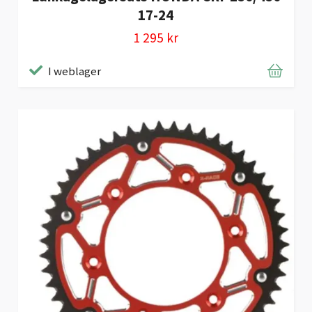
17-24
1 295 kr
I weblager