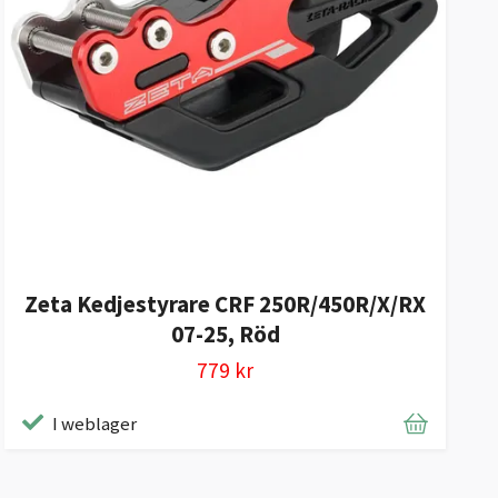
Zeta Kedjestyrare CRF 250R/450R/X/RX
07-25, Röd
779 kr
I weblager