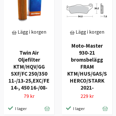
Lägg i korgen
Lägg i korgen
Moto-Master
Twin Air
930-21
Oljefilter
bromsbelägg
KTM/HQV/GG
FRAM
SXF/FC 250/350
KTM/HUS/GAS/S
11-/13-25,EXC/FE
HERCO/STARK
14-, 450 16-/08-
2021-
79 kr
229 kr
I lager
I lager