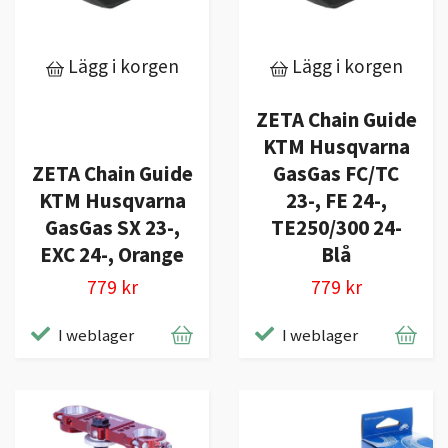
Lägg i korgen
Lägg i korgen
ZETA Chain Guide
KTM Husqvarna
ZETA Chain Guide
GasGas FC/TC
KTM Husqvarna
23-, FE 24-,
GasGas SX 23-,
TE250/300 24-
EXC 24-, Orange
Blå
779 kr
779 kr
I weblager
I weblager