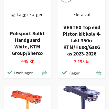
Lägg i korgen
Flera val
VERTEX Top end
Polisport Bullit
Piston kit kolv 4-
Handguard
takt 350cc
White, KTM
KTM/Husq/GasG
Group/Sherco
as 2023-2026
449 kr
3 195 kr
I weblager
I lager