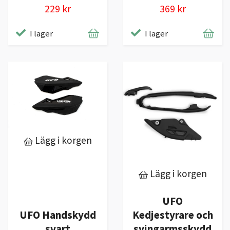
229 kr
369 kr
I lager
I lager
Lägg i korgen
Lägg i korgen
UFO
Kedjestyrare och
UFO Handskydd
svingarmsskydd
svart