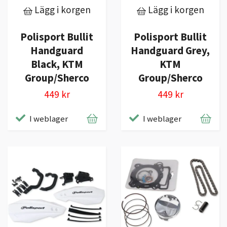
Lägg i korgen
Lägg i korgen
Polisport Bullit
Polisport Bullit
Handguard
Handguard Grey,
Black, KTM
KTM
Group/Sherco
Group/Sherco
449 kr
449 kr
I weblager
I weblager