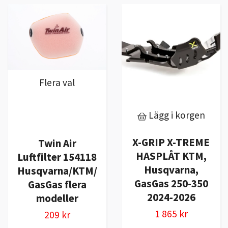
Flera val
Lägg i korgen
X-GRIP X-TREME
Twin Air
HASPLÅT KTM,
Luftfilter 154118
Husqvarna,
Husqvarna/KTM/
GasGas 250-350
GasGas flera
2024-2026
modeller
1 865 kr
209 kr