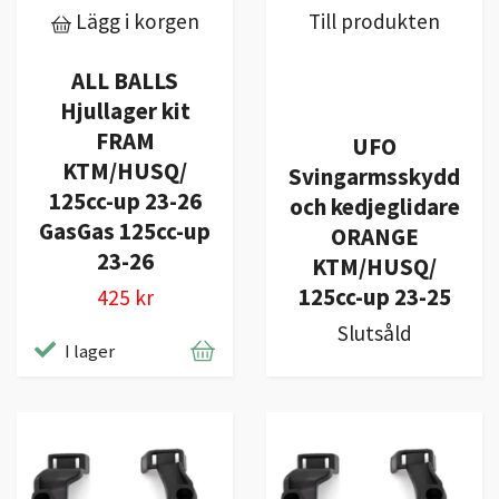
Lägg i korgen
Till produkten
ALL BALLS
Hjullager kit
FRAM
UFO
KTM/HUSQ/
Svingarmsskydd
125cc-up 23-26
och kedjeglidare
GasGas 125cc-up
ORANGE
23-26
KTM/HUSQ/
125cc-up 23-25
425 kr
Slutsåld
I lager