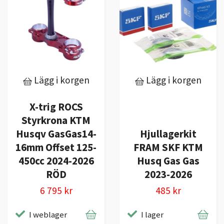
Lägg i korgen
Lägg i korgen
X-trig ROCS
Styrkrona KTM
Husqv GasGas14-
Hjullagerkit
16mm Offset 125-
FRAM SKF KTM
450cc 2024-2026
Husq Gas Gas
RÖD
2023-2026
6 795 kr
485 kr
I weblager
I lager