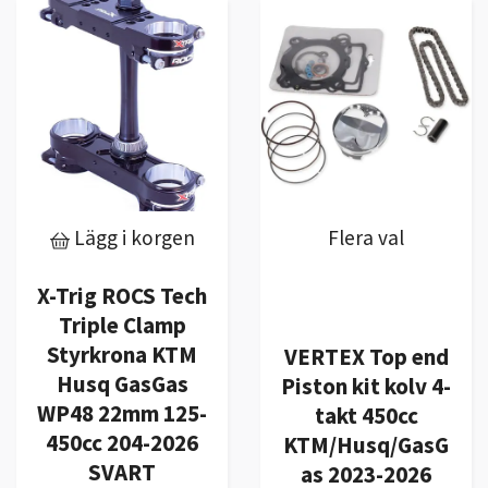
Lägg i korgen
Flera val
X-Trig ROCS Tech
Triple Clamp
Styrkrona KTM
VERTEX Top end
Husq GasGas
Piston kit kolv 4-
WP48 22mm 125-
takt 450cc
450cc 204-2026
KTM/Husq/GasG
SVART
as 2023-2026