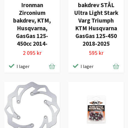
Ironman
bakdrev STÅL
Zirconium
Ultra Light Stark
bakdrev, KTM,
Varg Triumph
Husqvarna,
KTM Husqvarna
GasGas 125-
GasGas 125-450
450cc 2014-
2018-2025
2 095 kr
595 kr
I lager
I lager