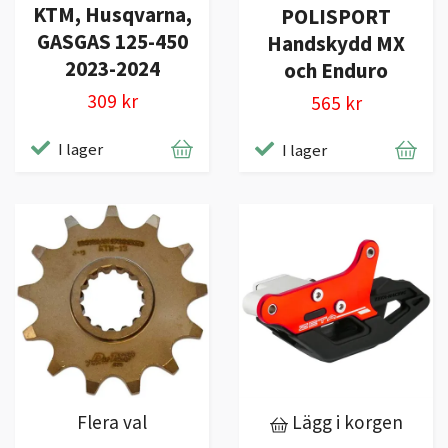
KTM, Husqvarna,
POLISPORT
GASGAS 125-450
Handskydd MX
2023-2024
och Enduro
309 kr
565 kr
I lager
I lager
Flera val
Lägg i korgen