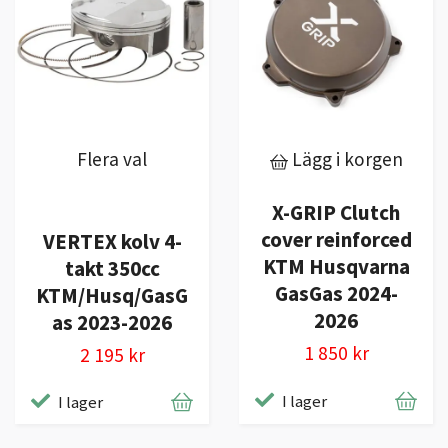
Flera val
Lägg i korgen
X-GRIP Clutch
cover reinforced
VERTEX kolv 4-
KTM Husqvarna
takt 350cc
GasGas 2024-
KTM/Husq/GasG
2026
as 2023-2026
1 850 kr
2 195 kr
I lager
I lager