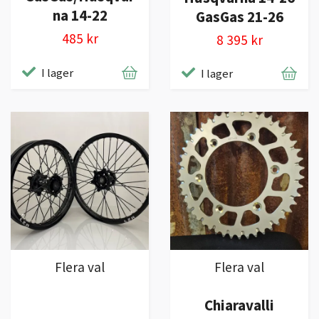
na 14-22
GasGas 21-26
485 kr
8 395 kr
I lager
I lager
Flera val
Flera val
Chiaravalli