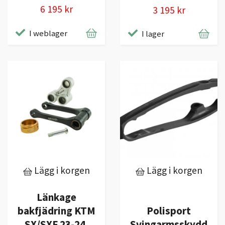
6 195 kr
3 195 kr
I weblager
I lager
Lägg i korgen
Lägg i korgen
Länkage
bakfjädring KTM
Polisport
SX/SXF 23-24,
Svingarmsskydd