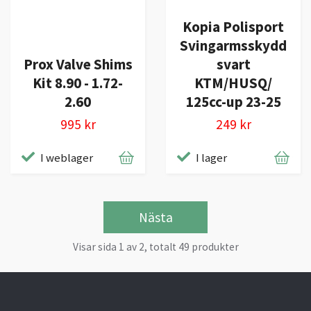
Kopia Polisport
Svingarmsskydd
Prox Valve Shims
svart
Kit 8.90 - 1.72-
KTM/HUSQ/
2.60
125cc-up 23-25
995 kr
249 kr
I weblager
I lager
Nästa
Visar sida 1 av 2, totalt 49 produkter