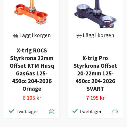
Lägg i korgen
Lägg i korgen
X-trig ROCS
Styrkrona 22mm
X-trig Pro
Offset KTM Husq
Styrkrona Offset
GasGas 125-
20-22mm 125-
450cc 204-2026
450cc 204-2026
Ornage
SVART
6 195 kr
7 195 kr
I weblager
I weblager