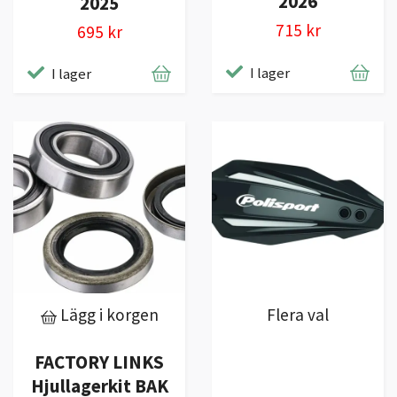
2026
2025
715 kr
695 kr
I lager
I lager
Lägg i korgen
Flera val
FACTORY LINKS
Hjullagerkit BAK