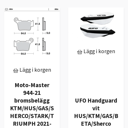
Lägg i korgen
Lägg i korgen
Moto-Master
944-21
bromsbelägg
UFO Handguard
KTM/HUS/GAS/S
vit
HERCO/STARK/T
HUS/KTM/GAS/B
RIUMPH 2021-
ETA/Sherco