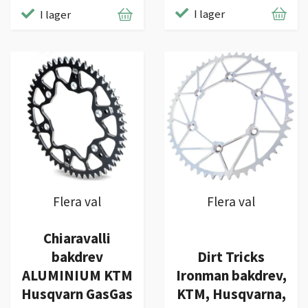
I lager
I lager
Flera val
Flera val
Chiaravalli
bakdrev
Dirt Tricks
ALUMINIUM KTM
Ironman bakdrev,
Husqvarn GasGas
KTM, Husqvarna,