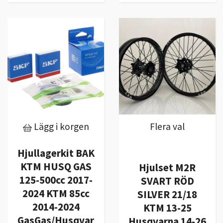
Lägg i korgen
Flera val
Hjullagerkit BAK
KTM HUSQ GAS
Hjulset M2R
125-500cc 2017-
SVART RÖD
2024 KTM 85cc
SILVER 21/18
2014-2024
KTM 13-25
GasGas/Husqvar
Husqvarna 14-26