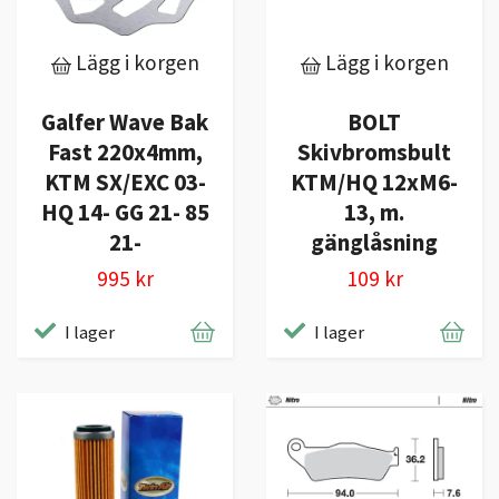
Lägg i korgen
Lägg i korgen
Galfer Wave Bak
BOLT
Fast 220x4mm,
Skivbromsbult
KTM SX/EXC 03-
KTM/HQ 12xM6-
HQ 14- GG 21- 85
13, m.
21-
gänglåsning
995 kr
109 kr
I lager
I lager