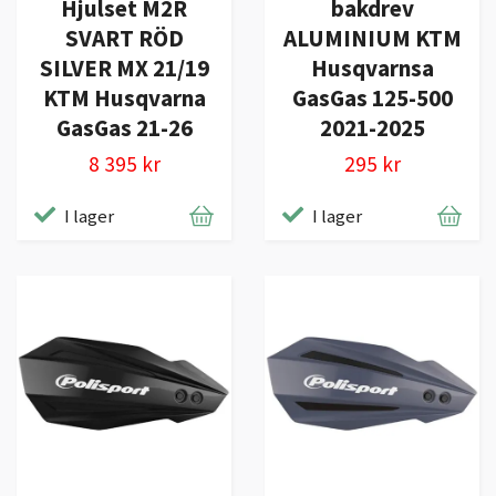
Hjulset M2R
bakdrev
SVART RÖD
ALUMINIUM KTM
SILVER MX 21/19
Husqvarnsa
KTM Husqvarna
GasGas 125-500
GasGas 21-26
2021-2025
8 395 kr
295 kr
I lager
I lager