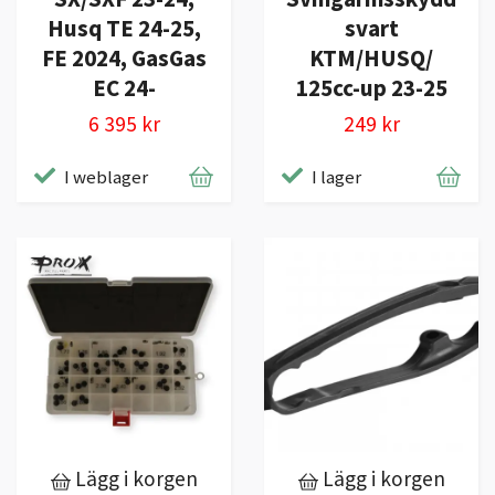
Husq TE 24-25,
svart
FE 2024, GasGas
KTM/HUSQ/
EC 24-
125cc-up 23-25
6 395 kr
249 kr
I weblager
I lager
Lägg i korgen
Lägg i korgen