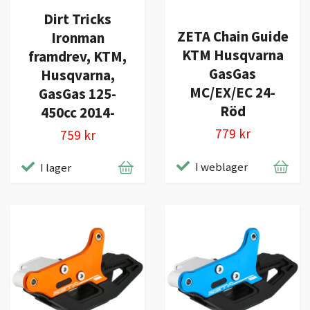
Dirt Tricks
ZETA Chain Guide
Ironman
KTM Husqvarna
framdrev, KTM,
GasGas
Husqvarna,
MC/EX/EC 24-
GasGas 125-
Röd
450cc 2014-
779 kr
759 kr
I weblager
I lager