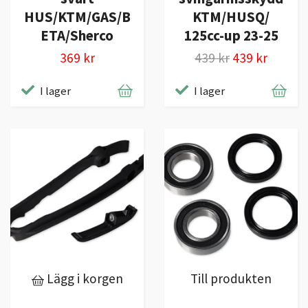
KTM/HUSQ/
HUS/KTM/GAS/B
125cc-up 23-25
ETA/Sherco
439 kr
439 kr
369 kr
I lager
I lager
Lägg i korgen
Till produkten