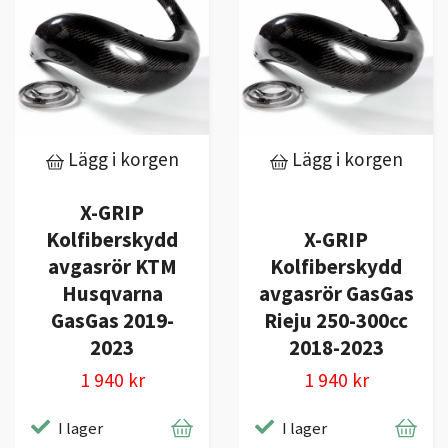
Lägg i korgen
Lägg i korgen
X-GRIP
Kolfiberskydd
X-GRIP
avgasrör KTM
Kolfiberskydd
Husqvarna
avgasrör GasGas
GasGas 2019-
Rieju 250-300cc
2023
2018-2023
1 940 kr
1 940 kr
I lager
I lager