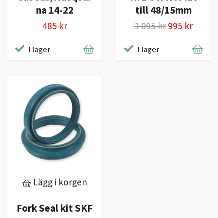
na 14-22
till 48/15mm
485 kr
1 095 kr
995 kr
I lager
I lager
Lägg i korgen
Fork Seal kit SKF