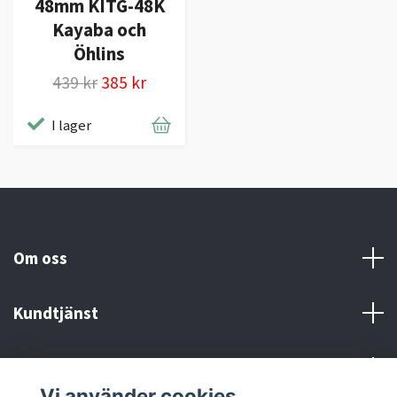
48mm KITG-48K
Kayaba och
Öhlins
439 kr
385 kr
I lager
Om oss
Kundtjänst
Kontakt och Villkor
Vi använder cookies