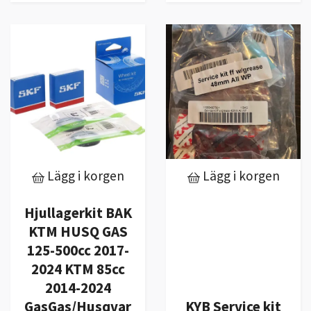
Lägg i korgen
Lägg i korgen
Hjullagerkit BAK
KTM HUSQ GAS
125-500cc 2017-
2024 KTM 85cc
2014-2024
GasGas/Husqvar
KYB Service kit