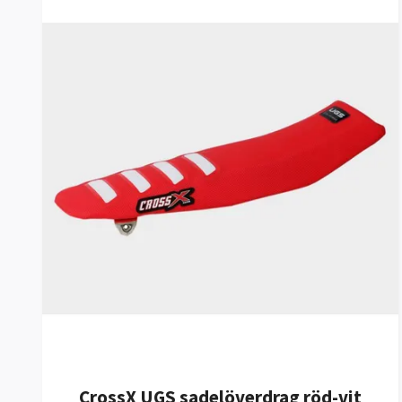
CrossX UGS sadelöverdrag röd-vit