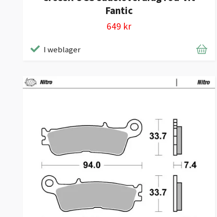
Fantic
649 kr
I weblager