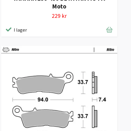
Moto
229 kr
I lager