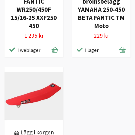
FANTIC
bromsbelägg
WR250/450F
YAMAHA 250-450
15/16-25 XXF250
BETA FANTIC TM
450
Moto
1 295 kr
229 kr
I weblager
I lager
Lägg i korgen