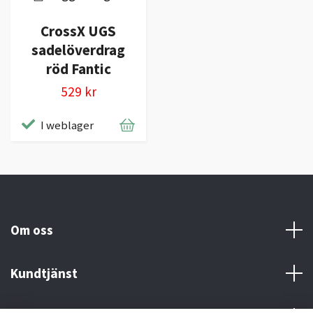
CrossX UGS
sadelöverdrag
röd Fantic
529 kr
I weblager
Om oss
Kundtjänst