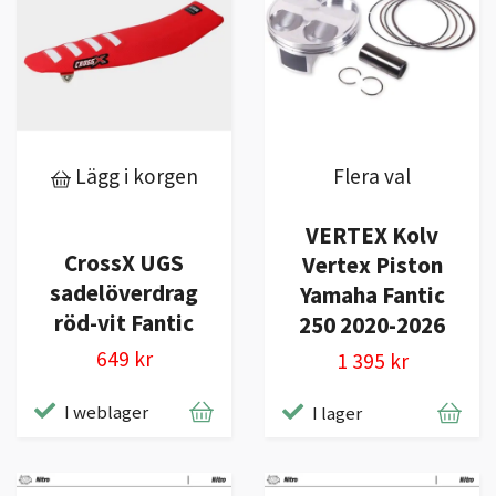
Lägg i korgen
Flera val
VERTEX Kolv
CrossX UGS
Vertex Piston
sadelöverdrag
Yamaha Fantic
röd-vit Fantic
250 2020-2026
649 kr
1 395 kr
I weblager
I lager