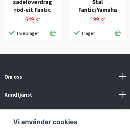
sadelöverdrag
Stål
röd-vit Fantic
Fantic/Yamaha
649 kr
199 kr
I weblager
I lager
Om oss
Kundtjänst
Kontakt och Villkor
Vi använder cookies