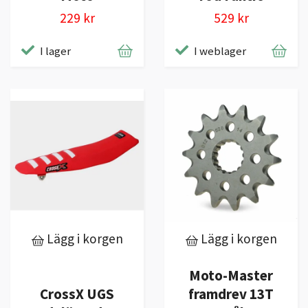
229 kr
529 kr
I lager
I weblager
Lägg i korgen
Lägg i korgen
Moto-Master
CrossX UGS
framdrev 13T