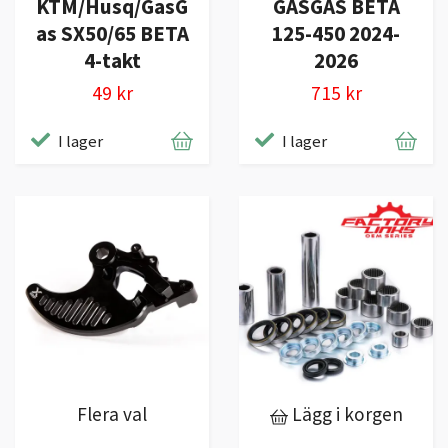
KTM/Husq/GasG
GASGAS BETA
as SX50/65 BETA
125-450 2024-
4-takt
2026
49 kr
715 kr
I lager
I lager
Flera val
Lägg i korgen