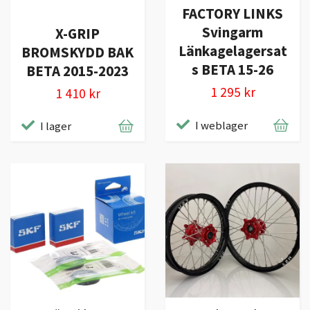
FACTORY LINKS
Svingarm
X-GRIP
Länkagelagersat
BROMSKYDD BAK
s BETA 15-26
BETA 2015-2023
1 295 kr
1 410 kr
I weblager
I lager