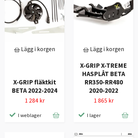
Lägg i korgen
Lägg i korgen
X-GRIP X-TREME
HASPLÅT BETA
X-GRIP fläktkit
RR350-RR480
BETA 2022-2024
2020-2022
1 284 kr
1 865 kr
I weblager
I lager