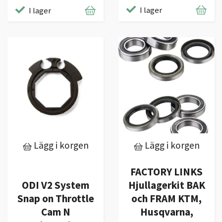
I lager
I lager
Lägg i korgen
Lägg i korgen
FACTORY LINKS
ODI V2 System
Hjullagerkit BAK
Snap on Throttle
och FRAM KTM,
Cam N
Husqvarna,