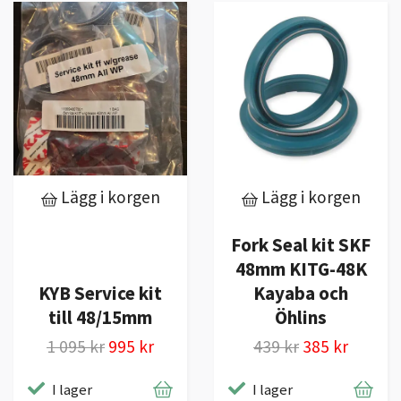
Lägg i korgen
Lägg i korgen
Fork Seal kit SKF
48mm KITG-48K
KYB Service kit
Kayaba och
till 48/15mm
Öhlins
1 095 kr
995 kr
439 kr
385 kr
I lager
I lager