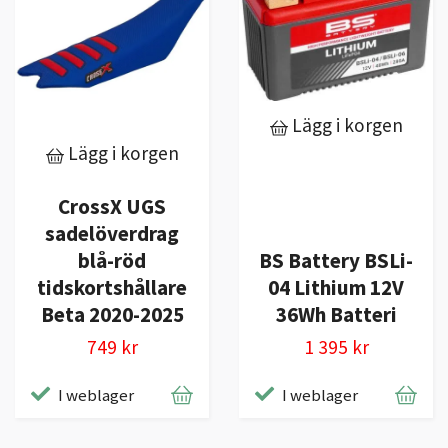
Lägg i korgen
Lägg i korgen
CrossX UGS
sadelöverdrag
blå-röd
BS Battery BSLi-
tidskortshållare
04 Lithium 12V
Beta 2020-2025
36Wh Batteri
749 kr
1 395 kr
I weblager
I weblager