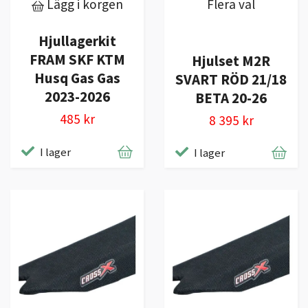
Lägg i korgen
Flera val
Hjullagerkit
FRAM SKF KTM
Hjulset M2R
Husq Gas Gas
SVART RÖD 21/18
2023-2026
BETA 20-26
485 kr
8 395 kr
I lager
I lager