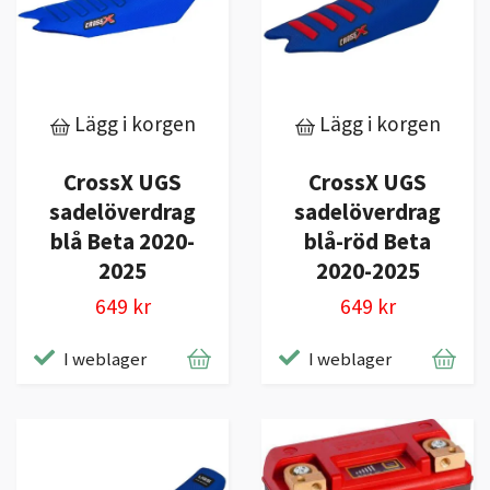
Lägg i korgen
Lägg i korgen
CrossX UGS
CrossX UGS
sadelöverdrag
sadelöverdrag
blå Beta 2020-
blå-röd Beta
2025
2020-2025
649 kr
649 kr
I weblager
I weblager