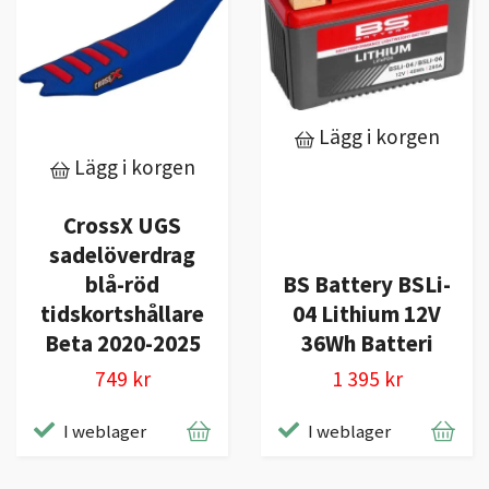
Lägg i korgen
Lägg i korgen
CrossX UGS
sadelöverdrag
blå-röd
BS Battery BSLi-
tidskortshållare
04 Lithium 12V
Beta 2020-2025
36Wh Batteri
749 kr
1 395 kr
I weblager
I weblager