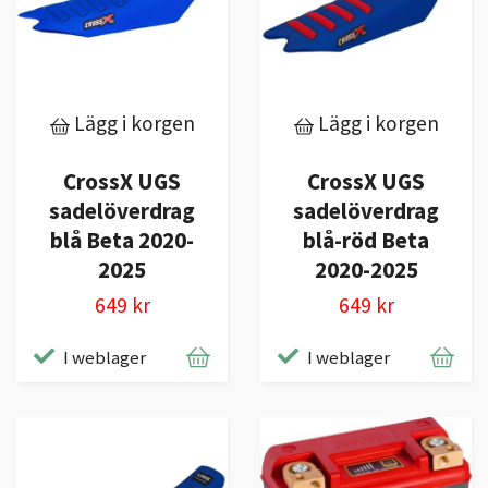
Lägg i korgen
Lägg i korgen
CrossX UGS
CrossX UGS
sadelöverdrag
sadelöverdrag
blå Beta 2020-
blå-röd Beta
2025
2020-2025
649 kr
649 kr
I weblager
I weblager