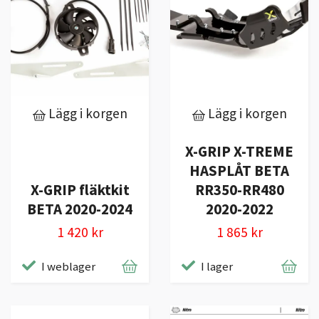
Lägg i korgen
Lägg i korgen
X-GRIP X-TREME
HASPLÅT BETA
X-GRIP fläktkit
RR350-RR480
BETA 2020-2024
2020-2022
1 420 kr
1 865 kr
I weblager
I lager