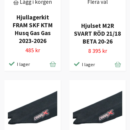
Lägg i korgen
Flera val
Hjullagerkit
FRAM SKF KTM
Hjulset M2R
Husq Gas Gas
SVART RÖD 21/18
2023-2026
BETA 20-26
485 kr
8 395 kr
I lager
I lager