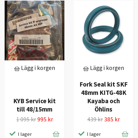
Lägg i korgen
Lägg i korgen
Fork Seal kit SKF
48mm KITG-48K
KYB Service kit
Kayaba och
till 48/15mm
Öhlins
1 095 kr
995 kr
439 kr
385 kr
I lager
I lager