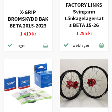
FACTORY LINKS
Svingarm
X-GRIP
Länkagelagersat
BROMSKYDD BAK
s BETA 15-26
BETA 2015-2023
1 295 kr
1 410 kr
I weblager
I lager