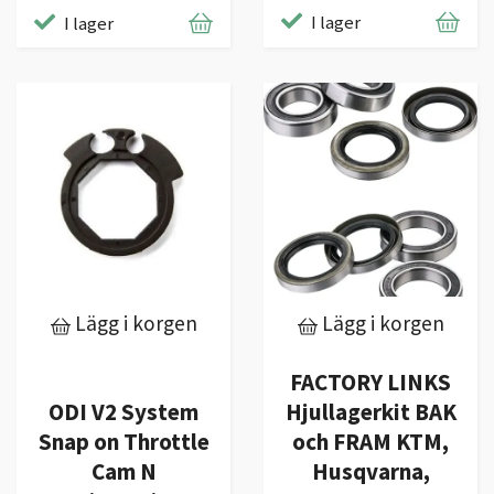
I lager
I lager
Lägg i korgen
Lägg i korgen
FACTORY LINKS
ODI V2 System
Hjullagerkit BAK
Snap on Throttle
och FRAM KTM,
Cam N
Husqvarna,