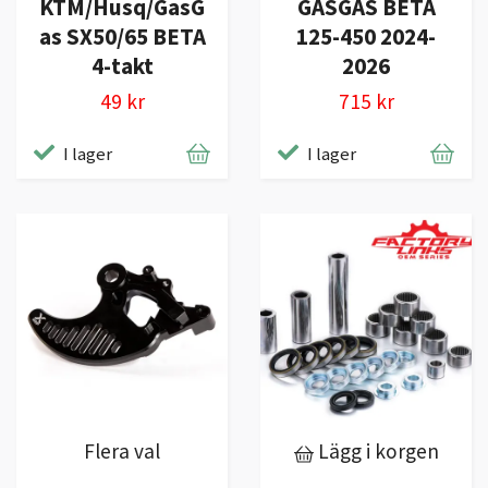
KTM/Husq/GasG
GASGAS BETA
as SX50/65 BETA
125-450 2024-
4-takt
2026
49 kr
715 kr
I lager
I lager
Flera val
Lägg i korgen