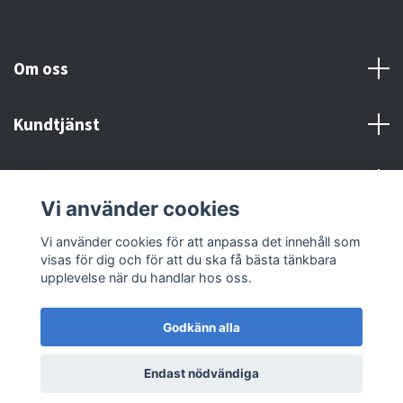
Om oss
Kundtjänst
Kontakt och Villkor
Vi använder cookies
Sociala medier
Vi använder cookies för att anpassa det innehåll som
visas för dig och för att du ska få bästa tänkbara
upplevelse när du handlar hos oss.
Godkänn alla
© 2026 MX Supply
Endast nödvändiga