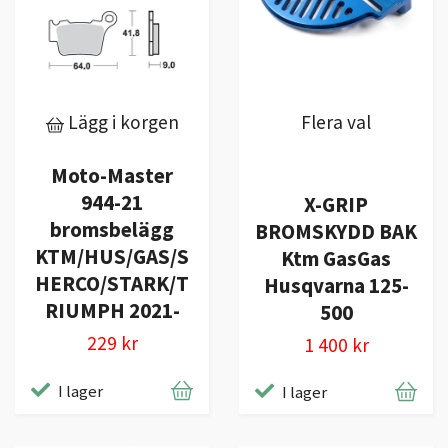
Lägg i korgen
Flera val
Moto-Master
944-21
X-GRIP
bromsbelägg
BROMSKYDD BAK
KTM/HUS/GAS/S
Ktm GasGas
HERCO/STARK/T
Husqvarna 125-
RIUMPH 2021-
500
229 kr
1 400 kr
I lager
I lager