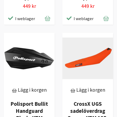
449 kr
449 kr
I weblager
I weblager
Lägg i korgen
Lägg i korgen
Polisport Bullit
CrossX UGS
Handguard
sadelöverdrag