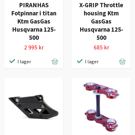
PIRANHAS
X-GRIP Throttle
Fotpinnar i titan
housing Ktm
Ktm GasGas
GasGas
Husqvarna 125-
Husqvarna 125-
500
500
2 995 kr
685 kr
I lager
I lager