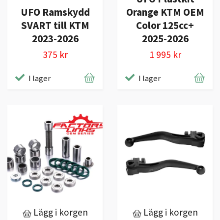
UFO Ramskydd
Orange KTM OEM
SVART till KTM
Color 125cc+
2023-2026
2025-2026
375 kr
1 995 kr
I lager
I lager
Lägg i korgen
Lägg i korgen