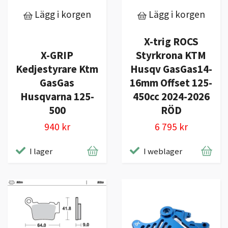
Lägg i korgen
Lägg i korgen
X-trig ROCS
X-GRIP
Styrkrona KTM
Kedjestyrare Ktm
Husqv GasGas14-
GasGas
16mm Offset 125-
Husqvarna 125-
450cc 2024-2026
500
RÖD
940 kr
6 795 kr
I lager
I weblager