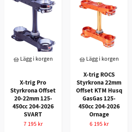
Lägg i korgen
Lägg i korgen
X-trig ROCS
X-trig Pro
Styrkrona 22mm
Styrkrona Offset
Offset KTM Husq
20-22mm 125-
GasGas 125-
450cc 204-2026
450cc 204-2026
SVART
Ornage
7 195 kr
6 195 kr