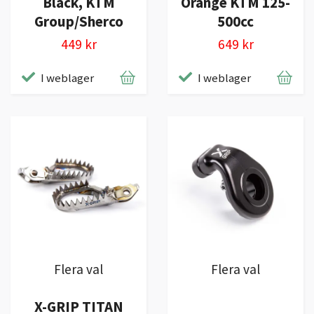
Black, KTM
Orange KTM 125-
Group/Sherco
500cc
449 kr
649 kr
I weblager
I weblager
Flera val
Flera val
X-GRIP TITAN