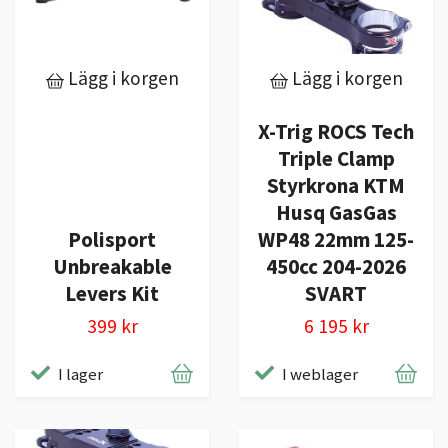
Lägg i korgen
Lägg i korgen
X-Trig ROCS Tech
Triple Clamp
Styrkrona KTM
Husq GasGas
Polisport
WP48 22mm 125-
Unbreakable
450cc 204-2026
Levers Kit
SVART
399 kr
6 195 kr
I lager
I weblager