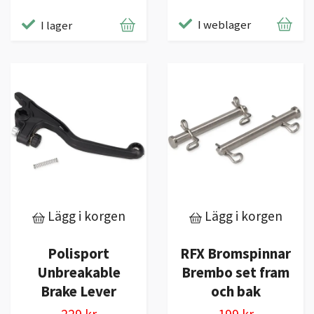
I weblager
I lager
Lägg i korgen
Lägg i korgen
Polisport
RFX Bromspinnar
Unbreakable
Brembo set fram
Brake Lever
och bak
229 kr
199 kr