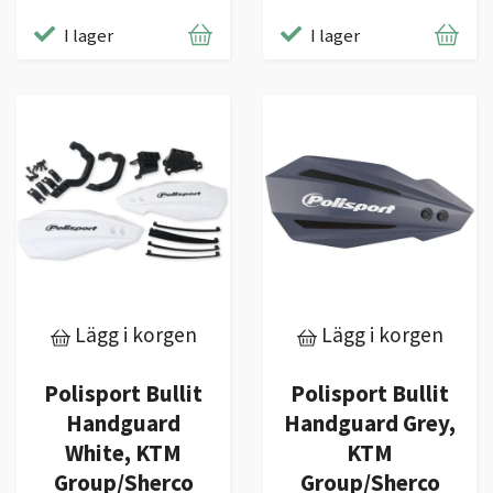
I lager
I lager
Lägg i korgen
Lägg i korgen
Polisport Bullit
Polisport Bullit
Handguard
Handguard Grey,
White, KTM
KTM
Group/Sherco
Group/Sherco