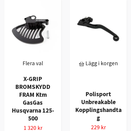
Flera val
Lägg i korgen
X-GRIP
BROMSKYDD
Polisport
FRAM Ktm
Unbreakable
GasGas
Kopplingshandta
Husqvarna 125-
g
500
229 kr
1 320 kr