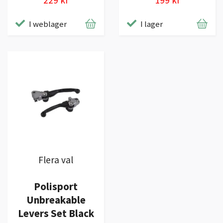
I weblager
I lager
Flera val
Polisport
Unbreakable
Levers Set Black