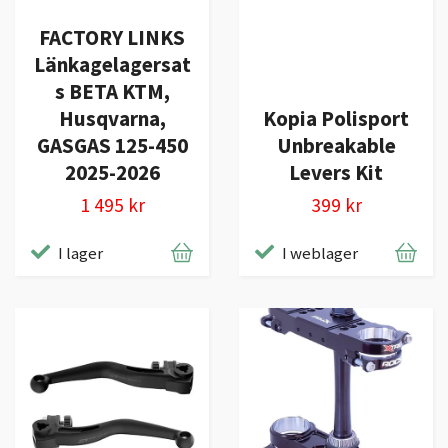
FACTORY LINKS
Länkagelagersat
s BETA KTM,
Husqvarna,
Kopia Polisport
GASGAS 125-450
Unbreakable
2025-2026
Levers Kit
1 495 kr
399 kr
I lager
I weblager