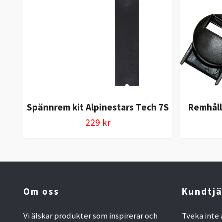
Spännrem kit Alpinestars Tech 7S
Remhåll
229 kr
Om oss
Kundtjä
Vi älskar produkter som inspirerar och
Tveka inte 