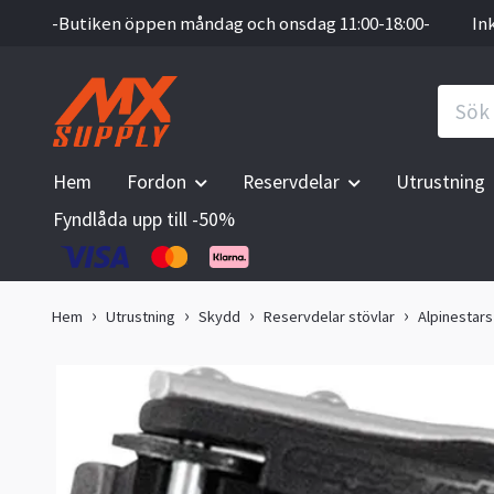
-Butiken öppen måndag och onsdag 11:00-18:00-
In
Hem
Fordon
Reservdelar
Utrustning
Fyndlåda upp till -50%
Hem
Utrustning
Skydd
Reservdelar stövlar
Alpinestars