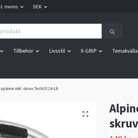
kl. moms
SEK
Tillbehör
Livsstil
X-GRIP
Temakvälla
 spänne inkl. skruv Tech10 14-18
Alpin
skruv