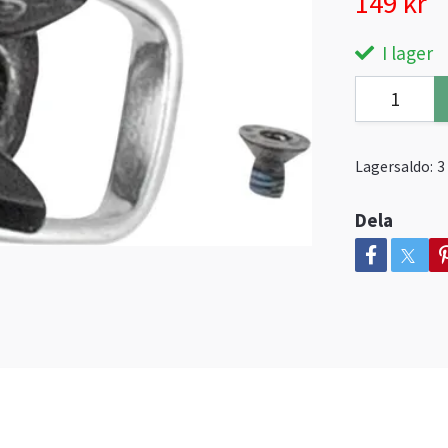
149 kr
I lager
Lagersaldo:
3
Dela