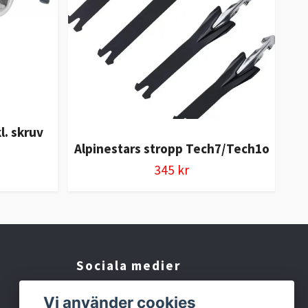
l. skruv
Alpinestars stropp Tech7/Tech1o
345 kr
Sociala medier
Facebook
Vi använder cookies