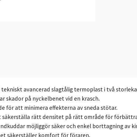
n tekniskt avancerad slagtålig termoplast i två storleka
r skador på nyckelbenet vid en krasch.
de för att minimera effekterna av sneda stötar.
t säkerställa rätt densitet på rätt område för förbätt
ndkuddar möjliggör säker och enkel borttagning av 
 säkerställer komfort för föraren.