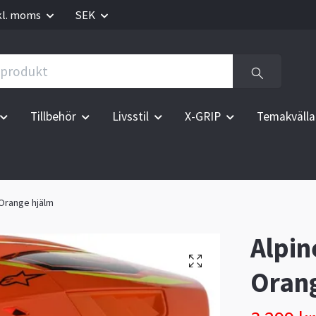
kl. moms
SEK
Tillbehör
Livsstil
X-GRIP
Temakvälla
 Orange hjälm
Alpin
Oran