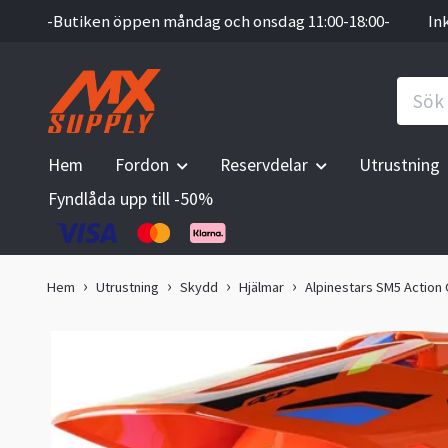
-Butiken öppen måndag och onsdag 11:00-18:00-
In
Hem
Fordon
Reservdelar
Utrustning
Fyndlåda upp till -50%
Hem
Utrustning
Skydd
Hjälmar
Alpinestars SM5 Action