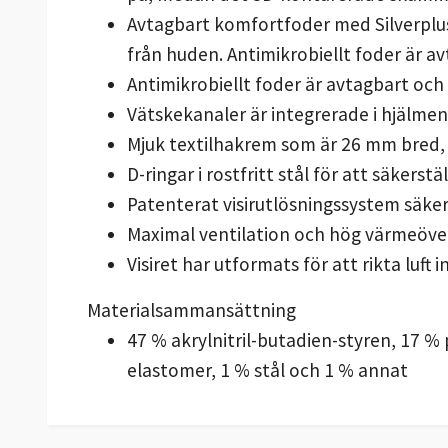
Avtagbart komfortfoder med Silverplus®
från huden. Antimikrobiellt foder är a
Antimikrobiellt foder är avtagbart och
Vätskekanaler är integrerade i hjälme
Mjuk textilhakrem som är 26 mm bred, 
D-ringar i rostfritt stål för att säkerst
Patenterat visirutlösningssystem säker
Maximal ventilation och hög värmeöverfö
Visiret har utformats för att rikta luft i
Materialsammansättning
47 % akrylnitril-butadien-styren, 17 %
elastomer, 1 % stål och 1 % annat