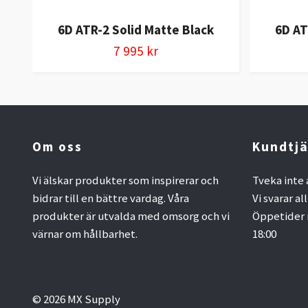
6D ATR-2 Solid Matte Black
6D AT
7 995 kr
Om oss
Kundtjä
Vi älskar produkter som inspirerar och
Tveka inte 
bidrar till en bättre vardag. Våra
Vi svarar al
produkter är utvalda med omsorg och vi
Öppetider 
värnar om hållbarhet.
18:00
© 2026 MX Supply