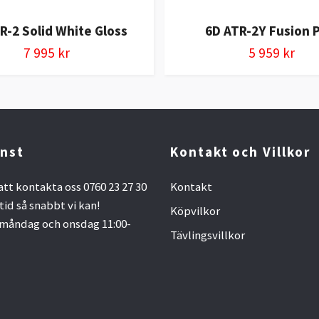
R-2 Solid White Gloss
6D ATR-2Y Fusion 
7 995 kr
5 959 kr
nst
Kontakt och Villkor
att kontakta oss 0760 23 27 30
Kontakt
ltid så snabbt vi kan!
Köpvilkor
måndag och onsdag 11:00-
Tävlingsvillkor