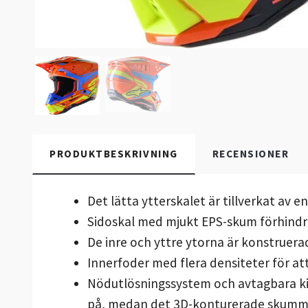
PRODUKTBESKRIVNING
RECENSIONER
Det lätta ytterskalet är tillverkat av e
Sidoskal med mjukt EPS-skum förhindra
De inre och yttre ytorna är konstruera
Innerfoder med flera densiteter för at
Nödutlösningssystem och avtagbara ki
på, medan det 3D-konturerade skummet