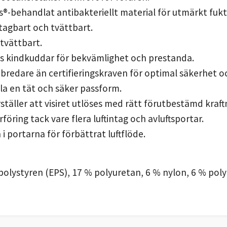
-behandlat antibakteriellt material för utmärkt fukttr
vtagbart och tvättbart.
 tvättbart.
ns kindkuddar för bekvämlighet och prestanda.
bredare än certifieringskraven för optimal säkerhet o
älla en tät och säker passform.
ställer att visiret utlöses med rätt förutbestämd kraf
ring tack vare flera luftintag och avluftsportar.
n i portarna för förbättrat luftflöde.
 polystyren (EPS), 17 % polyuretan, 6 % nylon, 6 % pol