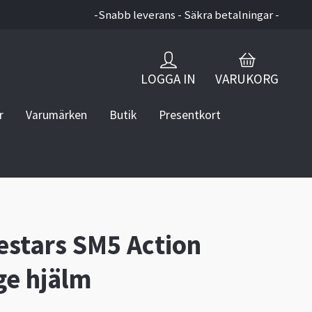
-Snabb leverans - Säkra betalningar -
LOGGA IN
VARUKORG
r
Varumärken
Butik
Presentkort
estars SM5 Action
ge hjälm