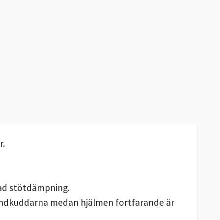
r.
rad stötdämpning.
kindkuddarna medan hjälmen fortfarande är