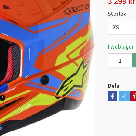
3 299 kr
Storlek
XS
I weblager
Dela