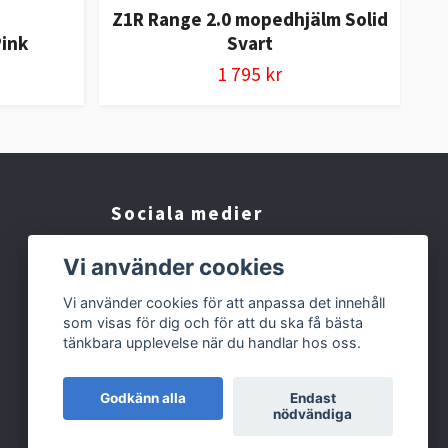
Z1R Range 2.0 mopedhjälm Solid
Pink
Svart
Al
1 795 kr
Sociala medier
Facebook
Vi använder cookies
Instagram
Vi använder cookies för att anpassa det innehåll
som visas för dig och för att du ska få bästa
TikTok
tänkbara upplevelse när du handlar hos oss.
Godkänn alla
Endast
nödvändiga