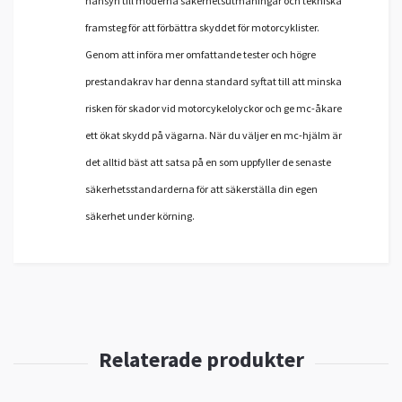
hänsyn till moderna säkerhetsutmaningar och tekniska
framsteg för att förbättra skyddet för motorcyklister.
Genom att införa mer omfattande tester och högre
prestandakrav har denna standard syftat till att minska
risken för skador vid motorcykelolyckor och ge mc-åkare
ett ökat skydd på vägarna. När du väljer en mc-hjälm är
det alltid bäst att satsa på en som uppfyller de senaste
säkerhetsstandarderna för att säkerställa din egen
säkerhet under körning.