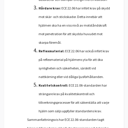
Hårdare krav:
ECE 22.06 har infört krav på skydd
mot skär- och stickskador. Detta innebär att
hjälmen ska ha en viss nivå av motståndskraft
mot penetration för att skydda huvudet mot
skarpa föremål.
Reflexmaterial:
ECE 22.06 har också infört krav
på reflexmaterial på hjälmens yta för att öka
synligheten och säkerheten, särskilt vid
nattkörning eller vid dåliga ljusförhållanden.
Kvalitetskontroll:
ECE 22.06-standarden har
strängare krav på kvalitetskontroll och
tillverkningsprocesser för att säkerställa att varje
hjälm som säljs uppfyller standardens krav.
Sammanfattningsvis har ECE 22.06-standarden tagit