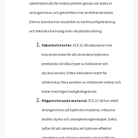
säkerhetsnivån för motorcyklister genom att ställa in
strängare krav och genomföra mer omfattande tester.
Denna standard är resultatet av kontinuerlig forskning
och tekniska framsteg inom skyddsutrustning.
Säkerhetstester:
ECE 22.06 inkluderar mer
krävande tester för att utvärdera hjälmens
prestanda vid olika typer av kollisioner och
olycksscenario. Detta inkluderar tester för
sidokrockar, flera punkter av infallande vinklar och
tester med lägre hastighetsgränser.
Högpresterande material:
ECE 22.06 har infört
strängare krav på hjälmens material, inklusive
skalets styrka och absorptionsegenskaper. Detta
syftar till att säkerställa att hjälmen effektivt
absorberar och dämpar energin vid en kollision.